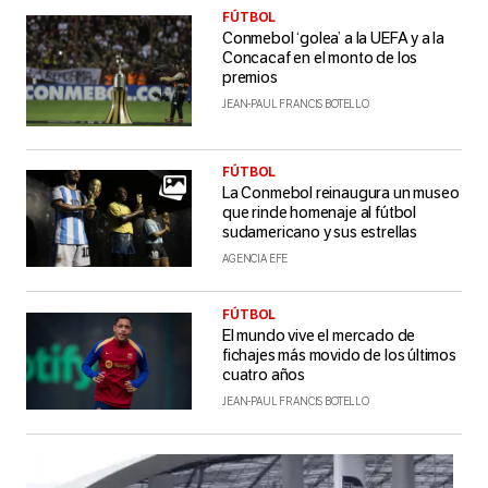
FÚTBOL
Conmebol ‘golea’ a la UEFA y a la
Concacaf en el monto de los
premios
JEAN-PAUL FRANCIS BOTELLO
FÚTBOL
La Conmebol reinaugura un museo
que rinde homenaje al fútbol
sudamericano y sus estrellas
AGENCIA EFE
FÚTBOL
El mundo vive el mercado de
fichajes más movido de los últimos
cuatro años
JEAN-PAUL FRANCIS BOTELLO