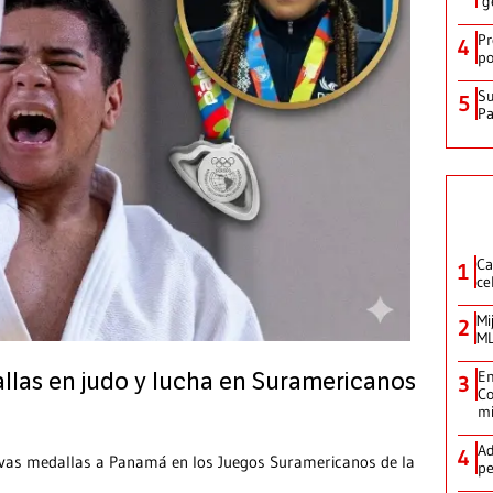
‘g
Pr
4
po
Su
5
P
Ca
1
ce
Mi
2
ML
Em
as en judo y lucha en Suramericanos
3
Co
m
Ad
4
evas medallas a Panamá en los Juegos Suramericanos de la
pe