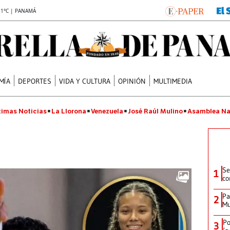
.1°C | PANAMÁ
MÍA
DEPORTES
VIDA Y CULTURA
OPINIÓN
MULTIMEDIA
timas Noticias
La Llorona
Venezuela
José Raúl Mulino
Asamblea Na
Se
1
co
Pa
2
Mu
Po
3