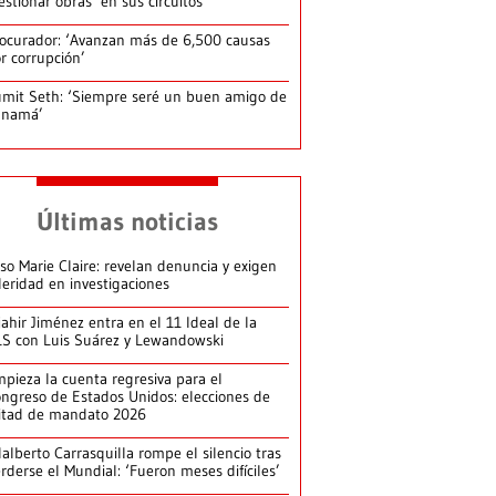
estionar obras’ en sus circuitos
ocurador: ‘Avanzan más de 6,500 causas
r corrupción’
mit Seth: ‘Siempre seré un buen amigo de
anamá’
Últimas noticias
so Marie Claire: revelan denuncia y exigen
leridad en investigaciones
jahir Jiménez entra en el 11 Ideal de la
S con Luis Suárez y Lewandowski
pieza la cuenta regresiva para el
ngreso de Estados Unidos: elecciones de
itad de mandato 2026
alberto Carrasquilla rompe el silencio tras
rderse el Mundial: ‘Fueron meses difíciles’