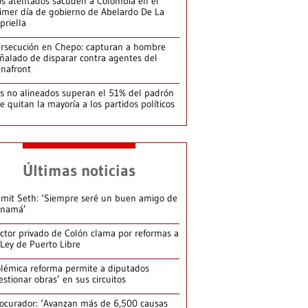
s atentados sacuden a Colombia en el
imer día de gobierno de Abelardo De La
priella
rsecución en Chepo: capturan a hombre
ñalado de disparar contra agentes del
nafront
s no alineados superan el 51% del padrón
le quitan la mayoría a los partidos políticos
Últimas noticias
mit Seth: ‘Siempre seré un buen amigo de
anamá’
ctor privado de Colón clama por reformas a
 Ley de Puerto Libre
lémica reforma permite a diputados
estionar obras’ en sus circuitos
ocurador: ‘Avanzan más de 6,500 causas