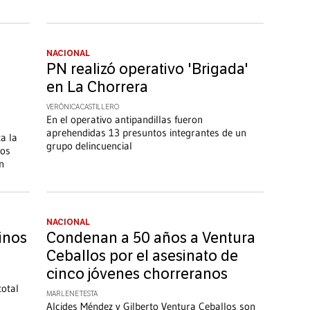
NACIONAL
PN realizó operativo 'Brigada'
en La Chorrera
VERÓNICA CASTILLERO
En el operativo antipandillas fueron
aprehendidas 13 presuntos integrantes de un
a la
grupo delincuencial
nos
n
NACIONAL
inos
Condenan a 50 años a Ventura
Ceballos por el asesinato de
cinco jóvenes chorreranos
total
MARLENE TESTA
Alcides Méndez y Gilberto Ventura Ceballos son