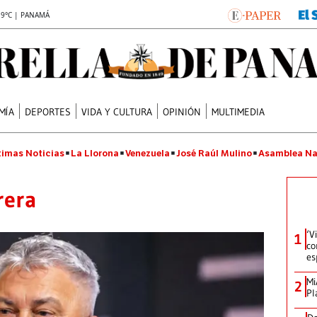
.9°C | PANAMÁ
MÍA
DEPORTES
VIDA Y CULTURA
OPINIÓN
MULTIMEDIA
timas Noticias
La Llorona
Venezuela
José Raúl Mulino
Asamblea Na
rera
‘V
1
co
es
Mi
2
Pl