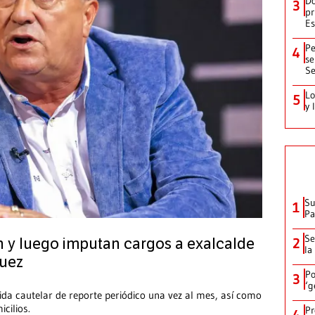
Do
3
pr
Es
Pe
4
se
Se
Lo
5
y 
Su
1
P
Se
2
n y luego imputan cargos a exalcalde
la
quez
Po
3
‘g
da cautelar de reporte periódico una vez al mes, así como
cilios.
Pr
4