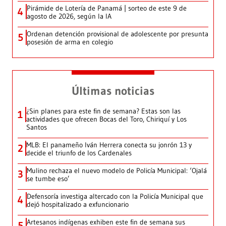
Pirámide de Lotería de Panamá | sorteo de este 9 de
4
agosto de 2026, según la IA
Ordenan detención provisional de adolescente por presunta
5
posesión de arma en colegio
Últimas noticias
¿Sin planes para este fin de semana? Estas son las
1
actividades que ofrecen Bocas del Toro, Chiriquí y Los
Santos
MLB: El panameño Iván Herrera conecta su jonrón 13 y
2
decide el triunfo de los Cardenales
Mulino rechaza el nuevo modelo de Policía Municipal: ‘Ojalá
3
se tumbe eso’
Defensoría investiga altercado con la Policía Municipal que
4
dejó hospitalizado a exfuncionario
Artesanos indígenas exhiben este fin de semana sus
5