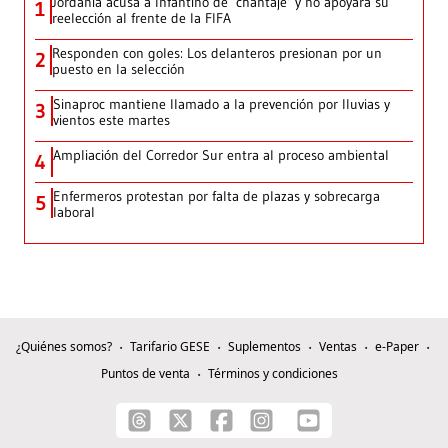
Jordania acusa a Infantino de ‘chantaje’ y no apoyará su
1
reelección al frente de la FIFA
Responden con goles: Los delanteros presionan por un
2
puesto en la selección
Sinaproc mantiene llamado a la prevención por lluvias y
3
vientos este martes
Ampliación del Corredor Sur entra al proceso ambiental
4
Enfermeros protestan por falta de plazas y sobrecarga
5
laboral
¿Quiénes somos?
Tarifario GESE
Suplementos
Ventas
e-Paper
Puntos de venta
Términos y condiciones