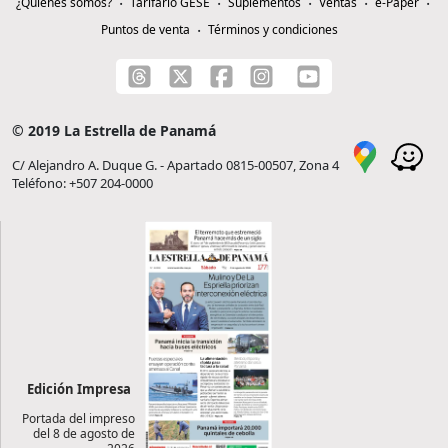
¿Quiénes somos?
Tarifario GESE
Suplementos
Ventas
e-Paper
Puntos de venta
Términos y condiciones
© 2019 La Estrella de Panamá
C/ Alejandro A. Duque G. - Apartado 0815-00507, Zona 4
Teléfono: +507 204-0000
Edición Impresa
Portada del impreso
del 8 de agosto de