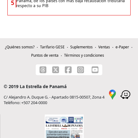
Panamá, de los países con más baja recaudación tributaria
5
respecto a su PIB
¿Quiénes somos?
Tarifario GESE
Suplementos
Ventas
e-Paper
Puntos de venta
Términos y condiciones
© 2019 La Estrella de Panamá
C/ Alejandro A. Duque G. - Apartado 0815-00507, Zona 4
Teléfono: +507 204-0000