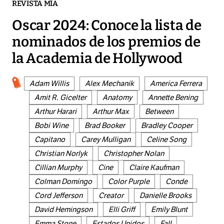
REVISTA MÍA
Oscar 2024: Conoce la lista de
nominados de los premios de
la Academia de Hollywood
Adam Willis
Alex Mechanik
America Ferrera
Amit R. Gicelter
Anatomy
Annette Bening
Arthur Harari
Arthur Max
Between
Bobi Wine
Brad Booker
Bradley Cooper
Capitano
Carey Mulligan
Celine Song
Christian Norlyk
Christopher Nolan
Cillian Murphy
Cine
Claire Kaufman
Colman Domingo
Color Purple
Conde
Cord Jefferson
Creator
Danielle Brooks
David Hemingson
Elli Griff
Emily Blunt
Emma Stone
Estados Unidos
Fall