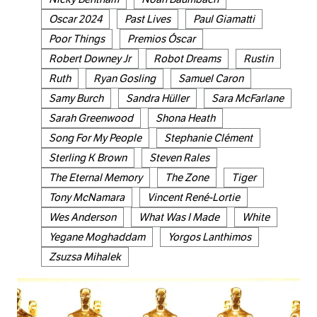
Oscar 2024
Past Lives
Paul Giamatti
Poor Things
Premios Óscar
Robert Downey Jr
Robot Dreams
Rustin
Ruth
Ryan Gosling
Samuel Caron
Samy Burch
Sandra Hüller
Sara McFarlane
Sarah Greenwood
Shona Heath
Song For My People
Stephanie Clément
Sterling K Brown
Steven Rales
The Eternal Memory
The Zone
Tiger
Tony McNamara
Vincent René-Lortie
Wes Anderson
What Was I Made
White
Yegane Moghaddam
Yorgos Lanthimos
Zsuzsa Mihalek