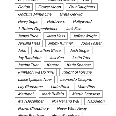
Fiction
Flower Moon
Four Daughters
Godzilla Minus One
Greta Gerwig
Henry Sugar
Holdovers
Hollywood
J. Robert Oppenheimer
Jack Fish
James Price
Jared Hess
Jeffrey Wright
Jerusha Hess
Jimmy Kimmel
Jodie Foster
John
Jonathan Glazer
Josh Singer
Joy Randolph
Just Ken
Justin Triet
Justine Triet
Kantor
Katie Spencer
Kimitachi wa Dō Ikiru
Knight of Fortune
Lasse Lyskjaer Noer
Leonardo Dicaprio
Lily Gladstone
Little Rock
Marc Rius
Mariupol
Mark Ruffalo
Martin Scorsese
May December
Nǎi Nai and Wài
Napoleón
Nazrin Choudhury
Never Went Away
Nicky Bentham
Noah Baumbach