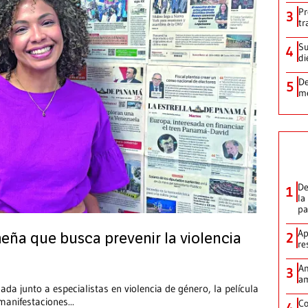
Pr
3
tr
Su
4
di
De
5
me
De
1
la
p
Ap
2
meña que busca prevenir la violencia
re
Am
3
am
ada junto a especialistas en violencia de género, la película
manifestaciones
...
Co
4