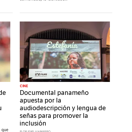
CINE
 de
Documental panameño
apuesta por la
u
audiodescripción y lengua de
señas para promover la
inclusión
, que
FLOR ISAELA NAVARRO