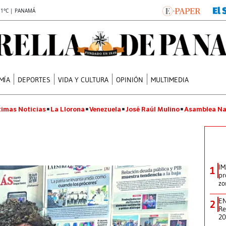
.1°C | PANAMÁ
MÍA
DEPORTES
VIDA Y CULTURA
OPINIÓN
MULTIMEDIA
timas Noticias
La Llorona
Venezuela
José Raúl Mulino
Asamblea Na
IM
1
pr
zo
EN
2
Re
2