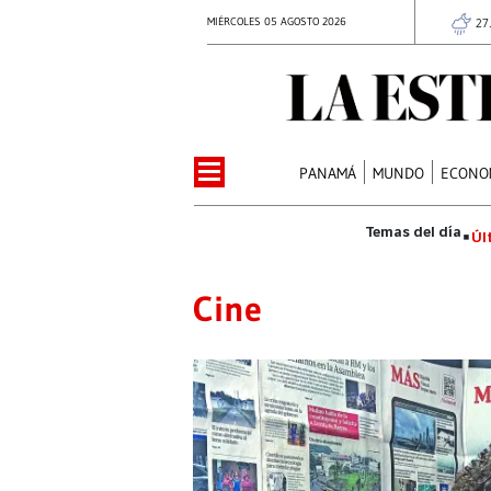
MIÉRCOLES 05 AGOSTO 2026
27
PANAMÁ
MUNDO
ECONO
Úl
Cine