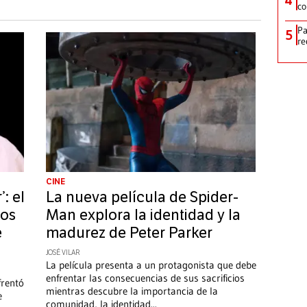
co
Pa
5
re
CINE
: el
La nueva película de Spider-
los
Man explora la identidad y la
e
madurez de Peter Parker
JOSÉ VILAR
La película presenta a un protagonista que debe
enfrentar las consecuencias de sus sacrificios
frentó
mientras descubre la importancia de la
e
comunidad, la identidad
...