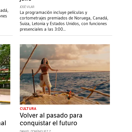
JOSÉ VILAR
nadá,
La programación incluye películas y
ones
cortometrajes premiados de Noruega, Canadá,
Suiza, Letonia y Estados Unidos, con funciones
presenciales a las 3:00
...
CULTURA
Volver al pasado para
nal
conquistar el futuro
DANIEL DOMÍNGUEZ Z.