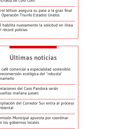
nchada de Colo Colo
rol Wilson asegura su pase a la gran final
 Operación Triunfo Estados Unidos
J habilita nuevamente la solicitud en línea
l récord policivo
Últimas noticias
 café comercial a especialidad sostenible:
 reconversión ecológica del ‘robusta’
anameño
elaciones del Caso Pandora serán
sueltas mañana jueves
pliación del Corredor Sur entra al proceso
biental
misión Municipal apuesta por coordinar
n los gobiernos locales