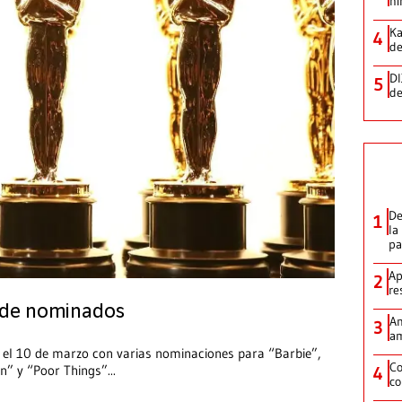
hi
Ka
4
de
DI
5
de
De
1
la
p
Ap
2
re
a de nominados
Am
3
am
 el 10 de marzo con varias nominaciones para “Barbie”,
Co
on” y “Poor Things”
...
4
co