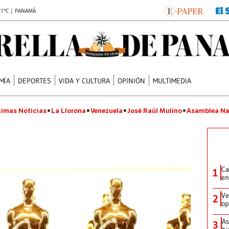
.1°C | PANAMÁ
MÍA
DEPORTES
VIDA Y CULTURA
OPINIÓN
MULTIMEDIA
timas Noticias
La Llorona
Venezuela
José Raúl Mulino
Asamblea Na
Ca
1
en
Ve
2
op
As
3