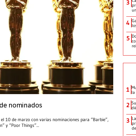
Ca
3
pr
un
Ga
4
lo
Do
5
co
re
Mu
1
la
Su
2
a de nominados
di
La
 el 10 de marzo con varias nominaciones para “Barbie”,
3
pr
on” y “Poor Things”
...
d