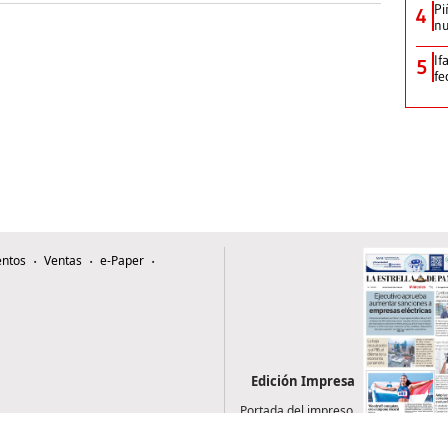
Pi
4
nu
If
5
fe
ntos
Ventas
e-Paper
Edición Impresa
Portada del impreso
del 5 de agosto de
2026
0507, Zona 4