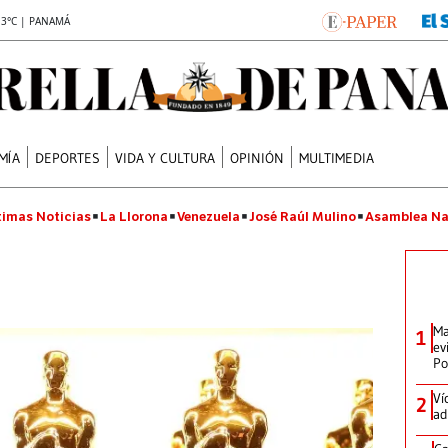
.3°C | PANAMÁ
MÍA
DEPORTES
VIDA Y CULTURA
OPINIÓN
MULTIMEDIA
timas Noticias
La Llorona
Venezuela
José Raúl Mulino
Asamblea Na
Ma
1
ev
Po
Ví
2
ad