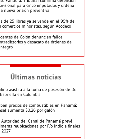
so Pandora: Tribunal confirma detención
ovisional para cinco imputados y ordena
a nueva prisión preventiva
s de 25 libras ya se vende en el 95% de
s comercios minoristas, según Acodeco
centes de Colón denuncian fallos
ntradictorios y desacato de órdenes de
integro
Últimas noticias
lino asistirá a la toma de posesión de De
 Espriella en Colombia
ben precios de combustibles en Panamá:
ésel aumenta $0.26 por galón
 Autoridad del Canal de Panamá prevé
imeras reubicaciones por Río Indio a finales
e 2027