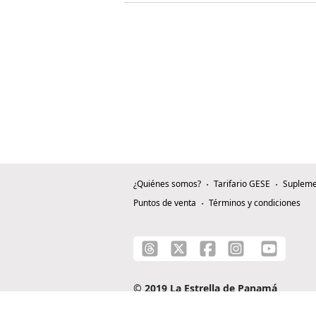
¿Quiénes somos?
Tarifario GESE
Supleme
Puntos de venta
Términos y condiciones
© 2019 La Estrella de Panamá
C/ Alejandro A. Duque G. - Apartado 0815-0