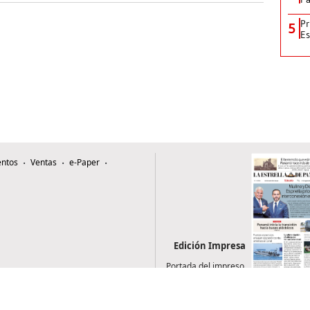
Pr
5
Es
ntos
Ventas
e-Paper
Edición Impresa
Portada del impreso
del 8 de agosto de
2026
0507, Zona 4