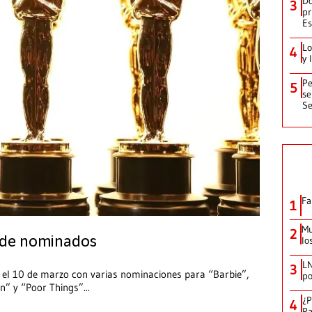
Do
3
pr
Es
Lo
4
y 
Pe
5
se
Se
Fa
1
Mu
2
a de nominados
lo
LN
3
 el 10 de marzo con varias nominaciones para “Barbie”,
po
on” y “Poor Things”
...
¿P
4
Pa