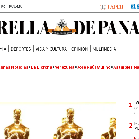
.1°C | PANAMÁ
MÍA
DEPORTES
VIDA Y CULTURA
OPINIÓN
MULTIMEDIA
timas Noticias
La Llorona
Venezuela
José Raúl Mulino
Asamblea Na
‘V
1
co
es
Mi
2
Pl