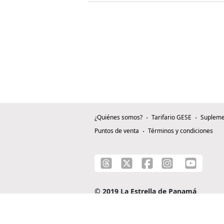
¿Quiénes somos?
Tarifario GESE
Supleme
Puntos de venta
Términos y condiciones
© 2019 La Estrella de Panamá
C/ Alejandro A. Duque G. - Apartado 0815-0
Teléfono: +507 204-0000