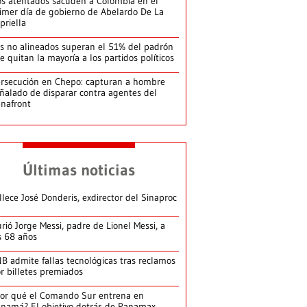
s atentados sacuden a Colombia en el
imer día de gobierno de Abelardo De La
priella
s no alineados superan el 51% del padrón
le quitan la mayoría a los partidos políticos
rsecución en Chepo: capturan a hombre
ñalado de disparar contra agentes del
nafront
Últimas noticias
llece José Donderis, exdirector del Sinaproc
rió Jorge Messi, padre de Lionel Messi, a
s 68 años
B admite fallas tecnológicas tras reclamos
r billetes premiados
or qué el Comando Sur entrena en
namá? El objetivo detrás de Panamax