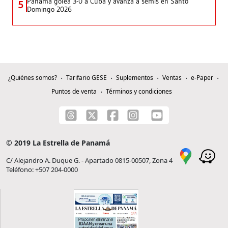
Panamá golea 3-0 a Cuba y avanza a semis en Santo
5
Domingo 2026
¿Quiénes somos?
Tarifario GESE
Suplementos
Ventas
e-Paper
Puntos de venta
Términos y condiciones
© 2019 La Estrella de Panamá
C/ Alejandro A. Duque G. - Apartado 0815-00507, Zona 4
Teléfono: +507 204-0000