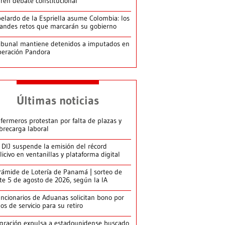
ren debate constitucional
elardo de la Espriella asume Colombia: los
andes retos que marcarán su gobierno
ibunal mantiene detenidos a imputados en
eración Pandora
Últimas noticias
fermeros protestan por falta de plazas y
brecarga laboral
 DIJ suspende la emisión del récord
licivo en ventanillas y plataforma digital
rámide de Lotería de Panamá | sorteo de
te 5 de agosto de 2026, según la IA
ncionarios de Aduanas solicitan bono por
os de servicio para su retiro
gración expulsa a estadounidense buscado