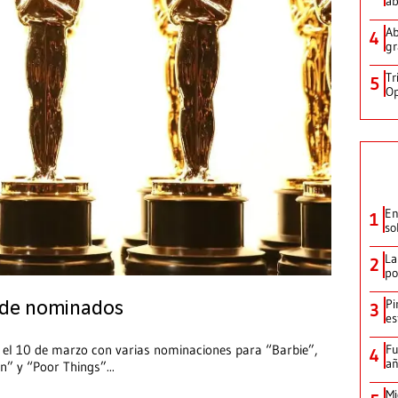
ab
Ab
4
gr
Tr
5
Op
En
1
so
La
2
po
Pi
a de nominados
3
es
Fu
 el 10 de marzo con varias nominaciones para “Barbie”,
4
añ
on” y “Poor Things”
...
Mi