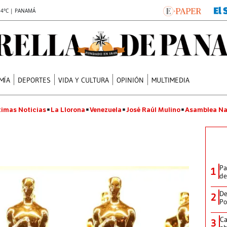
.4°C | PANAMÁ
MÍA
DEPORTES
VIDA Y CULTURA
OPINIÓN
MULTIMEDIA
timas Noticias
La Llorona
Venezuela
José Raúl Mulino
Asamblea Na
Pa
1
de
De
2
Po
Ca
3