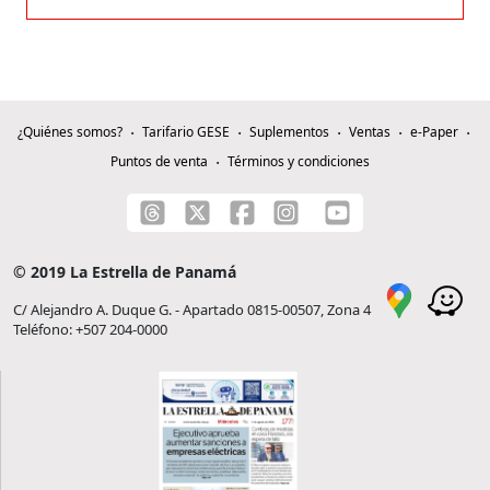
¿Quiénes somos?
Tarifario GESE
Suplementos
Ventas
e-Paper
Puntos de venta
Términos y condiciones
© 2019 La Estrella de Panamá
C/ Alejandro A. Duque G. - Apartado 0815-00507, Zona 4
Teléfono: +507 204-0000