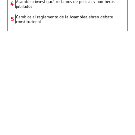
Asamblea investigará reclamos de policías y bomberos
4
jubilados
Cambios al reglamento de la Asamblea abren debate
5
constitucional