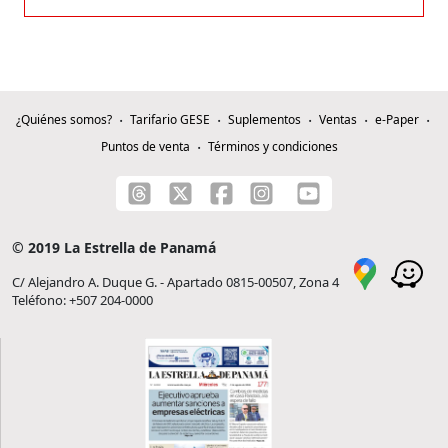
¿Quiénes somos?
Tarifario GESE
Suplementos
Ventas
e-Paper
Puntos de venta
Términos y condiciones
© 2019 La Estrella de Panamá
C/ Alejandro A. Duque G. - Apartado 0815-00507, Zona 4
Teléfono: +507 204-0000