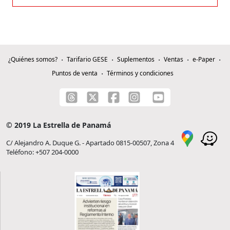
¿Quiénes somos?
Tarifario GESE
Suplementos
Ventas
e-Paper
Puntos de venta
Términos y condiciones
© 2019 La Estrella de Panamá
C/ Alejandro A. Duque G. - Apartado 0815-00507, Zona 4
Teléfono: +507 204-0000