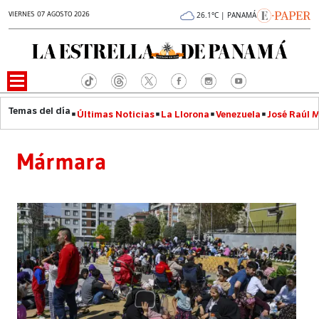
VIERNES 07 AGOSTO 2026
26.1°C | PANAMÁ
Últimas Noticias
La Llorona
Venezuela
José Raúl 
Mármara