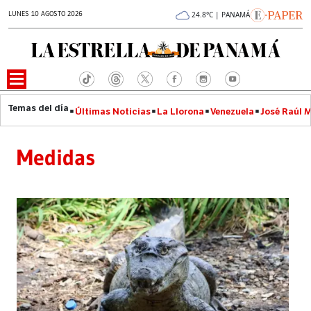
LUNES 10 AGOSTO 2026
24.8°C | PANAMÁ
Últimas Noticias
La Llorona
Venezuela
José Raúl 
Medidas