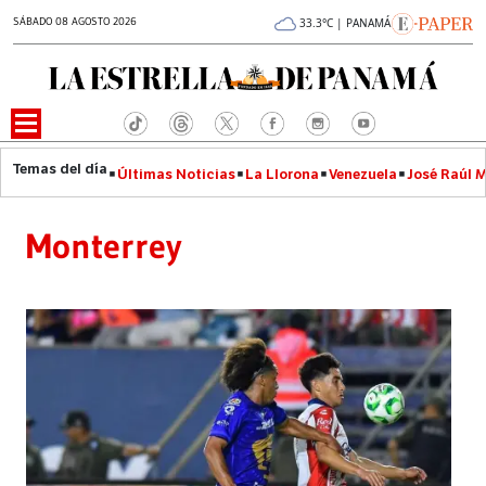
SÁBADO 08 AGOSTO 2026
33.3°C | PANAMÁ
Últimas Noticias
La Llorona
Venezuela
José Raúl 
Monterrey