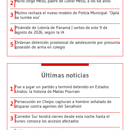
Murió Jorge Messi, padre de Lionel Messi, a los 68 años
2
Mulino rechaza el nuevo modelo de Policía Municipal: ‘Ojalá
3
se tumbe eso’
Pirámide de Lotería de Panamá | sorteo de este 9 de
4
agosto de 2026, según la IA
Ordenan detención provisional de adolescente por presunta
5
posesión de arma en colegio
Últimas noticias
Fue a jugar un partido y terminó detenido en Estados
1
Unidos: la historia de Matías Pourrain
Persecución en Chepo: capturan a hombre señalado de
2
disparar contra agentes del Senafront
Corredor Sur tendrá cierres desde esta noche hasta el
3
lunes: conozca los accesos afectados