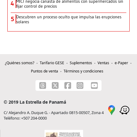
MICI negocia canasta de alimentos con supermercados sin
4
fijar control de precios
Descubren un proceso oculto que impulsa las erupciones
5
solares
¿Quiénes somos?
Tarifario GESE
Suplementos
Ventas
e-Paper
Puntos de venta
Términos y condiciones
© 2019 La Estrella de Panamá
C/ Alejandro A. Duque G. - Apartado 0815-00507, Zona 4
Teléfono: +507 204-0000