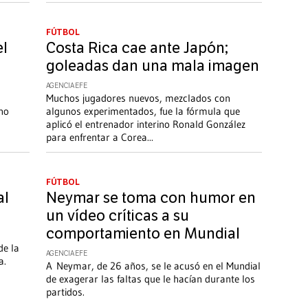
FÚTBOL
el
Costa Rica cae ante Japón;
goleadas dan una mala imagen
AGENCIA EFE
Muchos jugadores nuevos, mezclados con
ano
algunos experimentados, fue la fórmula que
aplicó el entrenador interino Ronald González
para enfrentar a Corea
...
FÚTBOL
al
Neymar se toma con humor en
un vídeo críticas a su
comportamiento en Mundial
de la
AGENCIA EFE
a.
A Neymar, de 26 años, se le acusó en el Mundial
de exagerar las faltas que le hacían durante los
partidos.