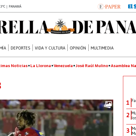
.3°C | PANAMÁ
MÍA
DEPORTES
VIDA Y CULTURA
OPINIÓN
MULTIMEDIA
timas Noticias
La Llorona
Venezuela
José Raúl Mulino
Asamblea Na
8
Fa
1
Mu
2
lo
Mu
3
Mu