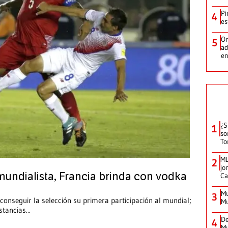
Pi
4
es
Or
5
ad
en
¿S
1
so
To
ML
2
jo
undialista, Francia brinda con vodka
Ca
Mu
3
conseguir la selección su primera participación al mundial;
Mu
stancias
...
De
4
Mu