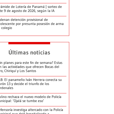
rámide de Lotería de Panamá | sorteo de
te 9 de agosto de 2026, según la IA
denan detención provisional de
olescente por presunta posesión de arma
 colegio
Últimas noticias
in planes para este fin de semana? Estas
n las actividades que ofrecen Bocas del
ro, Chiriquí y Los Santos
B: El panameño Iván Herrera conecta su
nrón 13 y decide el triunfo de los
rdenales
lino rechaza el nuevo modelo de Policía
nicipal: ‘Ojalá se tumbe eso’
fensoría investiga altercado con la Policía
nicipal que dejó hospitalizado a