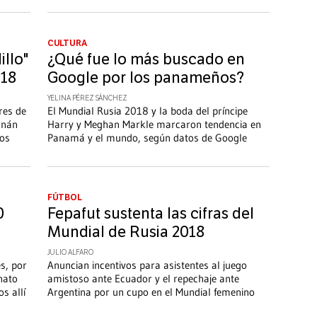
CULTURA
illo"
¿Qué fue lo más buscado en
018
Google por los panameños?
YELINA PÉREZ SÁNCHEZ
res de
El Mundial Rusia 2018 y la boda del príncipe
nán
Harry y Meghan Markle marcaron tendencia en
los
Panamá y el mundo, según datos de Google
FÚTBOL
0
Fepafut sustenta las cifras del
Mundial de Rusia 2018
JULIO ALFARO
s, por
Anuncian incentivos para asistentes al juego
nato
amistoso ante Ecuador y el repechaje ante
 allí
Argentina por un cupo en el Mundial femenino