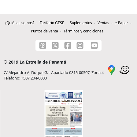
¿Quiénes somos?
Tarifario GESE
Suplementos
Ventas
e-Paper
Puntos de venta
Términos y condiciones
© 2019 La Estrella de Panamá
C/ Alejandro A. Duque G. - Apartado 0815-00507, Zona 4
Teléfono: +507 204-0000