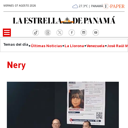
VIERNES 07 AGOSTO 2026
27.3°C | PANAMÁ
Últimas Noticias
La Llorona
Venezuela
José Raúl 
Nery