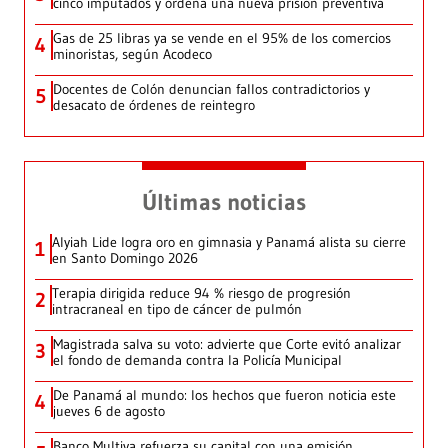
cinco imputados y ordena una nueva prisión preventiva
Gas de 25 libras ya se vende en el 95% de los comercios
4
minoristas, según Acodeco
Docentes de Colón denuncian fallos contradictorios y
5
desacato de órdenes de reintegro
Últimas noticias
Alyiah Lide logra oro en gimnasia y Panamá alista su cierre
1
en Santo Domingo 2026
Terapia dirigida reduce 94 % riesgo de progresión
2
intracraneal en tipo de cáncer de pulmón
Magistrada salva su voto: advierte que Corte evitó analizar
3
el fondo de demanda contra la Policía Municipal
De Panamá al mundo: los hechos que fueron noticia este
4
jueves 6 de agosto
Banco Multiva refuerza su capital con una emisión