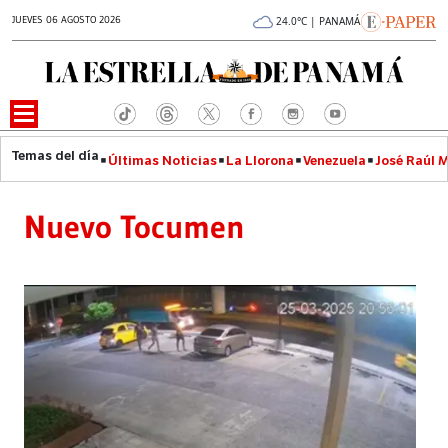
JUEVES 06 AGOSTO 2026
24.0°C | PANAMÁ
Últimas Noticias
La Llorona
Venezuela
José Raúl 
Nuevo Tocumen