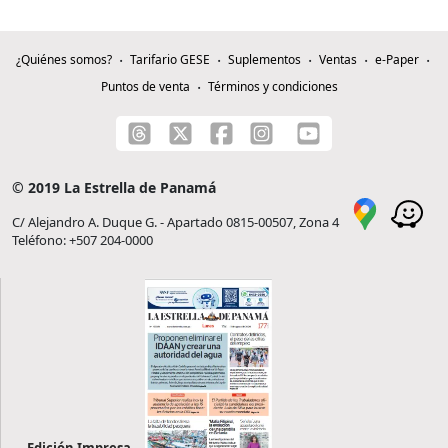
¿Quiénes somos?
Tarifario GESE
Suplementos
Ventas
e-Paper
Puntos de venta
Términos y condiciones
© 2019 La Estrella de Panamá
C/ Alejandro A. Duque G. - Apartado 0815-00507, Zona 4
Teléfono: +507 204-0000