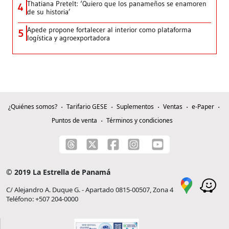
Thatiana Pretelt: ‘Quiero que los panameños se enamoren
4
de su historia’
Apede propone fortalecer al interior como plataforma
5
logística y agroexportadora
¿Quiénes somos?
Tarifario GESE
Suplementos
Ventas
e-Paper
Puntos de venta
Términos y condiciones
© 2019 La Estrella de Panamá
C/ Alejandro A. Duque G. - Apartado 0815-00507, Zona 4
Teléfono: +507 204-0000