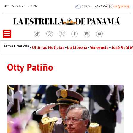
MARTES 04 AGOSTO 2026
26.0°C | PANAMÁ
Últimas Noticias
La Llorona
Venezuela
José Raúl 
Otty Patiño