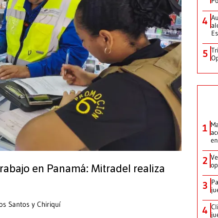
Po
Au
4
al
Es
Tr
5
Op
Ma
1
ac
en
Ve
2
op
trabajo en Panamá: Mitradel realiza
Pa
3
ju
os Santos y Chiriquí
Cl
4
ju