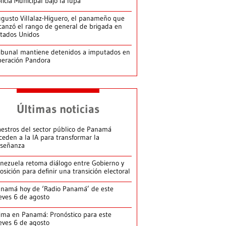
licía Municipal bajo la lupa
gusto Villalaz-Higuero, el panameño que
canzó el rango de general de brigada en
tados Unidos
ibunal mantiene detenidos a imputados en
eración Pandora
Últimas noticias
estros del sector público de Panamá
ceden a la IA para transformar la
señanza
nezuela retoma diálogo entre Gobierno y
osición para definir una transición electoral
namá hoy de ‘Radio Panamá’ de este
eves 6 de agosto
ima en Panamá: Pronóstico para este
eves 6 de agosto