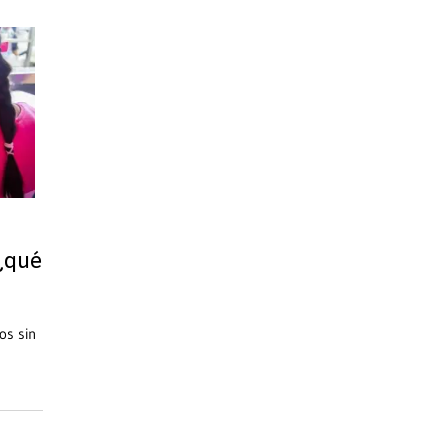
 ¿qué
os sin