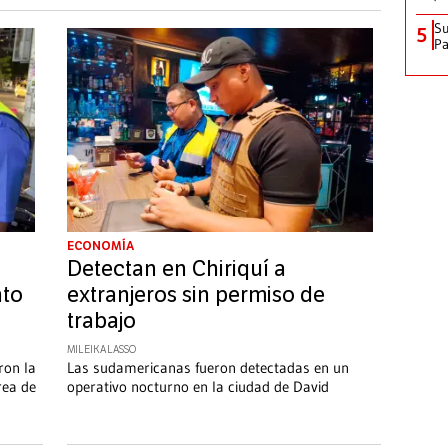
Su
5
P
ECONOMÍA
Detectan en Chiriquí a
nto
extranjeros sin permiso de
trabajo
MILEIKA LASSO
ron la
Las sudamericanas fueron detectadas en un
rea de
operativo nocturno en la ciudad de David