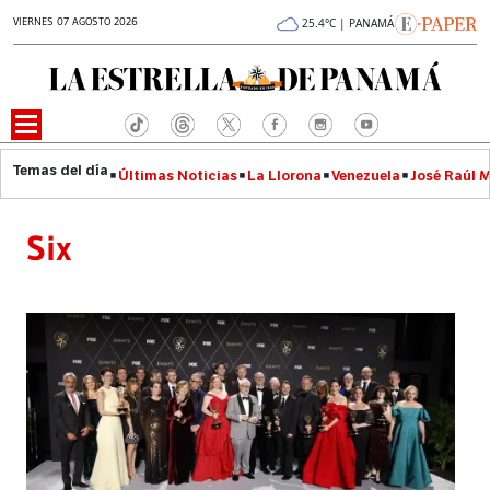
VIERNES 07 AGOSTO 2026
25.4°C | PANAMÁ
Últimas Noticias
La Llorona
Venezuela
José Raúl 
Six