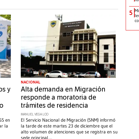
Mi
5
le
co
NACIONAL
os y
Alta demanda en Migración
responde a moratoria de
yo
trámites de residencia
MANUEL VEGA LOO
SS en
El Servicio Nacional de Migración (SNM) informó
ar la
la tarde de este martes 23 de diciembre que el
alto volumen de atenciones que se registra en su
sede principal,
...