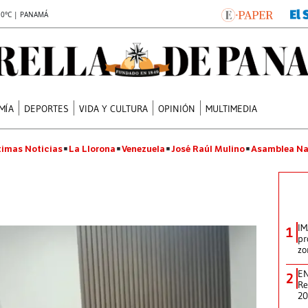
.0°C | PANAMÁ
MÍA
DEPORTES
VIDA Y CULTURA
OPINIÓN
MULTIMEDIA
timas Noticias
La Llorona
Venezuela
José Raúl Mulino
Asamblea Na
IM
1
pr
zo
EN
2
Re
2