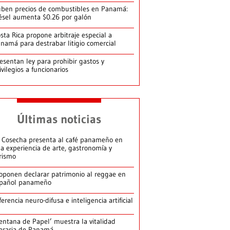
ben precios de combustibles en Panamá:
ésel aumenta $0.26 por galón
sta Rica propone arbitraje especial a
namá para destrabar litigio comercial
esentan ley para prohibir gastos y
ivilegios a funcionarios
Últimas noticias
 Cosecha presenta al café panameño en
a experiencia de arte, gastronomía y
rismo
oponen declarar patrimonio al reggae en
pañol panameño
ferencia neuro-difusa e inteligencia artificial
entana de Papel’ muestra la vitalidad
teraria de Panamá