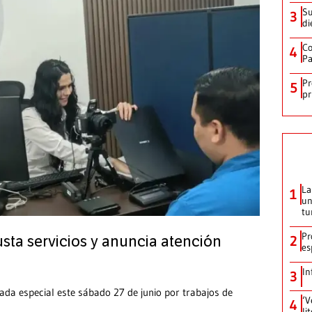
Su
3
di
Co
4
Pa
Pr
5
pr
La
1
un
tu
Pr
2
sta servicios y anuncia atención
es
In
3
ada especial este sábado 27 de junio por trabajos de
‘V
4
li