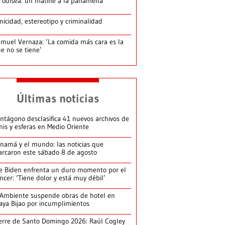
 odisea: un matiné a la panameña
nicidad, estereotipo y criminalidad
muel Vernaza: ‘La comida más cara es la
e no se tiene’
Últimas noticias
ntágono desclasifica 41 nuevos archivos de
nis y esferas en Medio Oriente
namá y el mundo: las noticias que
rcaron este sábado 8 de agosto
e Biden enfrenta un duro momento por el
ncer: ‘Tiene dolor y está muy débil’
Ambiente suspende obras de hotel en
aya Bijao por incumplimientos
erre de Santo Domingo 2026: Raúl Cogley