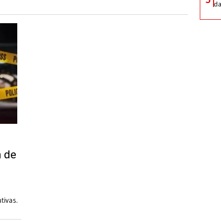
da
a de
tivas.