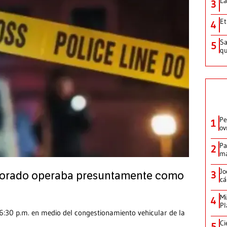
La
3
Et
4
Sa
5
qu
Pe
1
ov
Pa
2
ma
Jo
3
 Dorado operaba presuntamente como
cá
Mi
4
Pl
6:30 p.m. en medio del congestionamiento vehicular de la
Ci
5