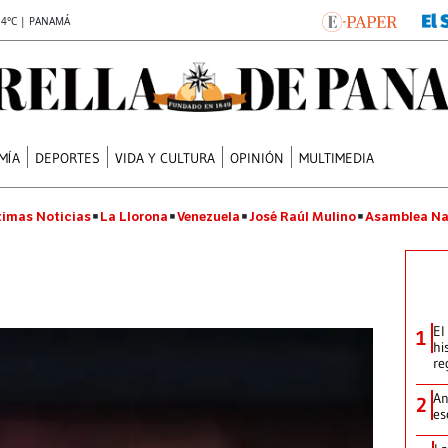
.4°C | PANAMÁ
MÍA
DEPORTES
VIDA Y CULTURA
OPINIÓN
MULTIMEDIA
timas Noticias
La Llorona
Venezuela
José Raúl Mulino
Asamblea Na
o
El
1
hi
re
An
2
es