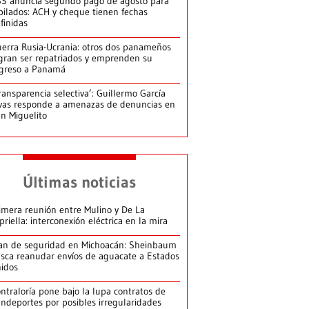
S anuncia segundo pago de agosto para
bilados: ACH y cheque tienen fechas
finidas
erra Rusia-Ucrania: otros dos panameños
gran ser repatriados y emprenden su
greso a Panamá
ransparencia selectiva’: Guillermo García
vas responde a amenazas de denuncias en
n Miguelito
Últimas noticias
imera reunión entre Mulino y De La
priella: interconexión eléctrica en la mira
an de seguridad en Michoacán: Sheinbaum
sca reanudar envíos de aguacate a Estados
idos
ntraloría pone bajo la lupa contratos de
ndeportes por posibles irregularidades