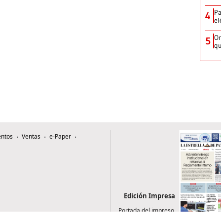
Pa
4
el
Or
5
qu
ntos
Ventas
e-Paper
Edición Impresa
Portada del impreso
del 7 de agosto de