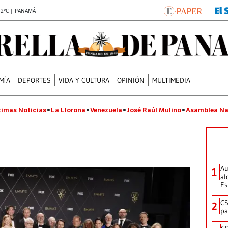
.2°C | PANAMÁ
MÍA
DEPORTES
VIDA Y CULTURA
OPINIÓN
MULTIMEDIA
timas Noticias
La Llorona
Venezuela
José Raúl Mulino
Asamblea Na
Au
1
al
Es
CS
2
pa