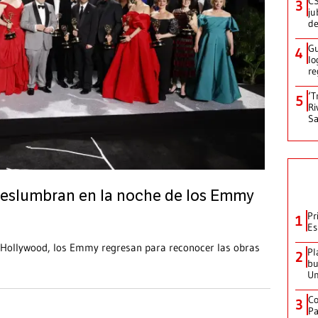
CS
3
ju
de
Gu
4
lo
re
‘T
5
Ri
Sa
 deslumbran en la noche de los Emmy
Pr
1
Es
 Hollywood, los Emmy regresan para reconocer las obras
Pl
2
bu
Un
Co
3
Pa