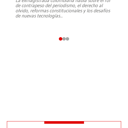
La exmagistrada colombiana habla sobre el rol
de contrapeso del periodismo, el derecho al
olvido, reformas constitucionales y los desafíos
de nuevas tecnologías
...