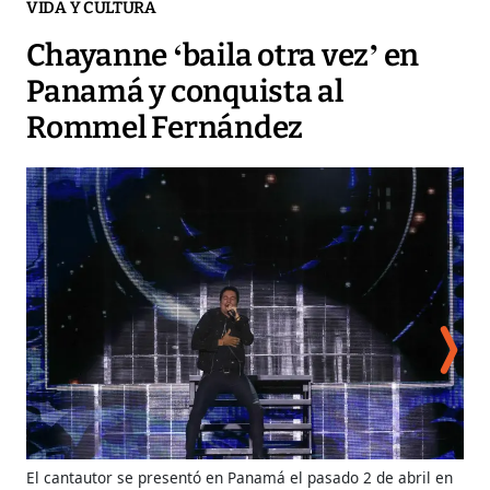
VIDA Y CULTURA
Chayanne ‘baila otra vez’ en
Panamá y conquista al
Rommel Fernández
El cantautor se presentó en Panamá el pasado 2 de abril en
Ent