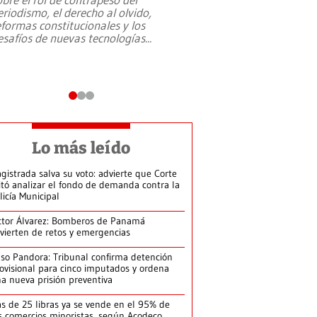
eriodismo, el derecho al olvido,
presidente de Brasil,
eformas constitucionales y los
da Silva, oficializó 
esafíos de nuevas tecnologías
...
candidatura
...
Lo más leído
gistrada salva su voto: advierte que Corte
itó analizar el fondo de demanda contra la
licía Municipal
ctor Álvarez: Bomberos de Panamá
vierten de retos y emergencias
so Pandora: Tribunal confirma detención
ovisional para cinco imputados y ordena
a nueva prisión preventiva
s de 25 libras ya se vende en el 95% de
s comercios minoristas, según Acodeco