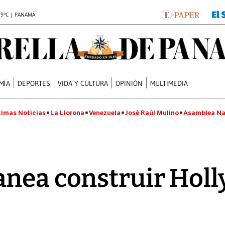
.9°C | PANAMÁ
MÍA
DEPORTES
VIDA Y CULTURA
OPINIÓN
MULTIMEDIA
timas Noticias
La Llorona
Venezuela
José Raúl Mulino
Asamblea Na
anea construir Hol