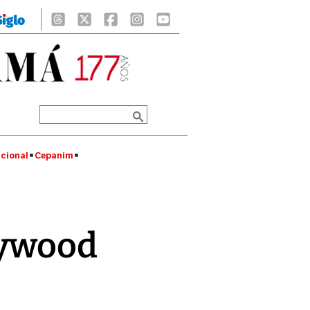
cional
Cepanim
lywood