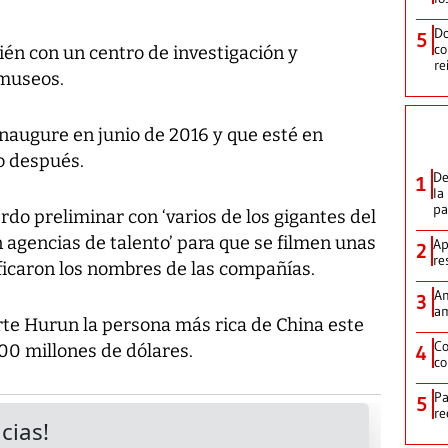
Do
5
co
ién con un centro de investigación y
re
 museos.
inaugure en junio de 2016 y que esté en
o después.
De
1
la
p
do preliminar con ‘varios de los gigantes del
n agencias de talento’ para que se filmen unas
Ap
2
re
ificaron los nombres de las compañías.
Am
3
am
te Hurun la persona más rica de China este
Co
00 millones de dólares.
4
co
Pa
5
re