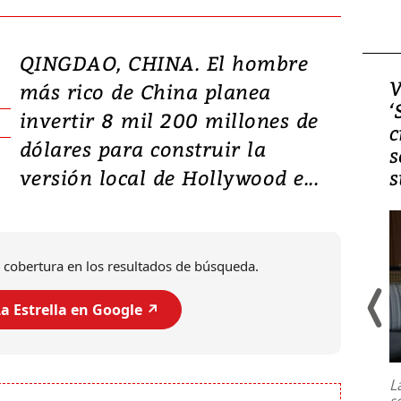
QINGDAO, CHINA. El hombre
Video, Japón: Terremoto
V
más rico de China planea
deja heridos y graves
‘
invertir 8 mil 200 millones de
daños en Kumamoto
c
dólares para construir la
s
versión local de Hollywood e...
s
 cobertura en los resultados de búsqueda.
a Estrella en Google ↗️
Un fuerte terremoto de magnitud
7,1 se registró este martes 28 de
julio en la prefectura de Kumamoto,
L
al sur de Japón, provocando una
s