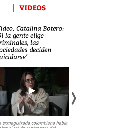
VIDEOS
ideo, Catalina Botero:
Video: Lula la
Si la gente elige
candidatura 
riminales, las
promesas de i
ociedades deciden
en defensa, ed
uicidarse’
tierras raras
a exmagistrada colombiana habla
Entre recuerdos y es
obre el rol de contrapeso del
referencias hacia sus