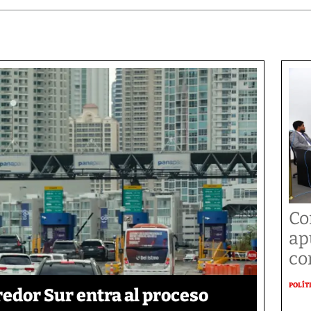
Co
ap
co
POLÍT
edor Sur entra al proceso