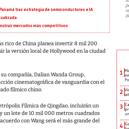
emergencia de gran
...
p
 Panamá tras estrategia de semiconductores e IA
r
d
ualizada
onstruir mercados más competitivos
rico de China planea invertir 8 mil 200
ir la versión local de Hollywood en la ciudad
Ma
1
e su compañía, Dalian Wanda Group,
ev
Po
cción cinematográfica de vanguardia con el
ado fílmico chino.
Ví
2
ad
Ca
trópolis Fílmica de Qingdao, incluirán un
3
pr
 un lote de 10 mil 000 metros cuadrados
un
e acuerdo con Wang será el más grande del
Ga
4
lo