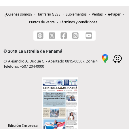
¿Quiénes somos?
Tarifario GESE
Suplementos
Ventas
e-Paper
Puntos de venta
Términos y condiciones
© 2019 La Estrella de Panamá
C/ Alejandro A. Duque G. - Apartado 0815-00507, Zona 4
Teléfono: +507 204-0000
Edición Impresa