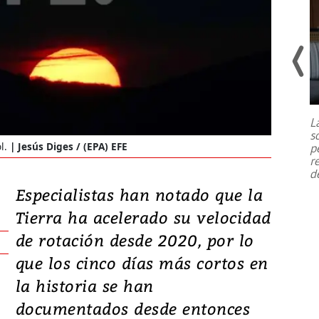
Un fuerte terremoto de magnitud
7,1 se registró este martes 28 de
julio en la prefectura de Kumamoto,
L
al sur de Japón, provocando una
s
emergencia de gran
...
ol.
Jesús Diges / (EPA) EFE
p
r
d
Especialistas han notado que la
Tierra ha acelerado su velocidad
de rotación desde 2020, por lo
que los cinco días más cortos en
la historia se han
documentados desde entonces