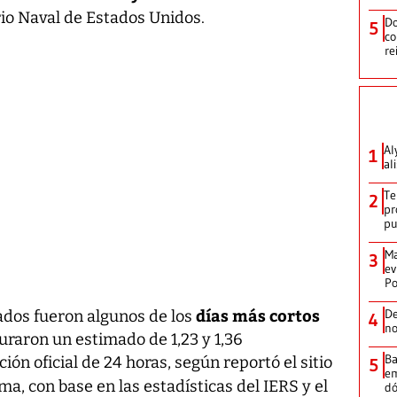
io Naval de Estados Unidos.
Do
5
co
re
Al
1
al
Te
2
pr
p
Ma
3
ev
Po
días más cortos
De
dos fueron algunos de los
4
no
uraron un estimado de 1,23 y 1,36
Ba
ón oficial de 24 horas, según reportó el sitio
5
em
ma, con base en las estadísticas del IERS y el
dó