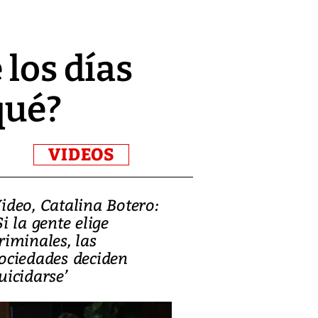
 los días
qué?
VIDEOS
ideo, Catalina Botero:
Video: Lula la
Si la gente elige
candidatura 
riminales, las
promesas de i
ociedades deciden
en defensa, ed
uicidarse’
tierras raras