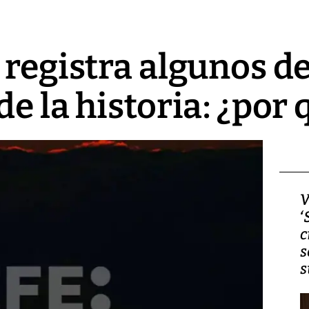
 registra algunos de
e la historia: ¿por 
Video, Japón: Terremoto
V
deja heridos y graves
‘
daños en Kumamoto
c
s
s