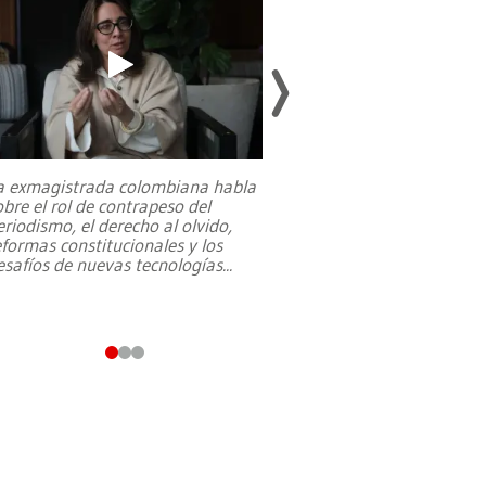
a exmagistrada colombiana habla
Entre recuerdos y es
obre el rol de contrapeso del
referencias hacia sus
eriodismo, el derecho al olvido,
presidente de Brasil,
eformas constitucionales y los
da Silva, oficializó 
esafíos de nuevas tecnologías
...
candidatura
...