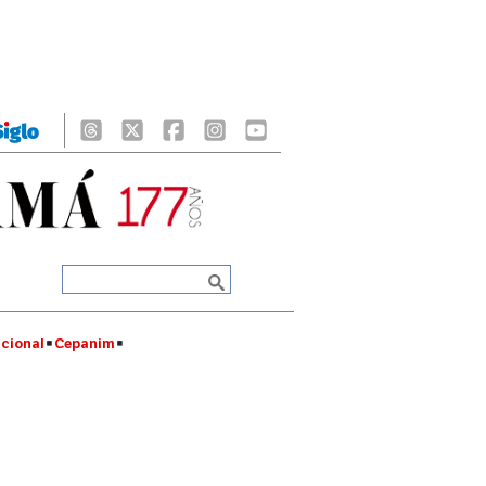
cional
Cepanim