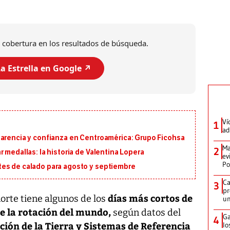
 cobertura en los resultados de búsqueda.
a Estrella en Google ↗️
Ví
1
ad
parencia y confianza en Centroamérica: Grupo Ficohsa
Ma
2
 medallas: la historia de Valentina Lopera
ev
Po
tes de calado para agosto y septiembre
Ca
3
pr
días más cortos de
norte tiene algunos de los
un
de la rotación del mundo,
según datos del
Ga
4
ción de la Tierra y Sistemas de Referencia
lo