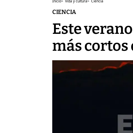
Inicio
>
Vida y cultura
>
Ciencia
CIENCIA
Este verano
más cortos d