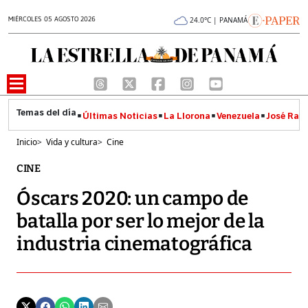
MIÉRCOLES 05 AGOSTO 2026
24.0°C | PANAMÁ
Últimas Noticias
La Llorona
Venezuela
José Raúl
Inicio
>
Vida y cultura
>
Cine
CINE
Óscars 2020: un campo de
batalla por ser lo mejor de la
industria cinematográfica