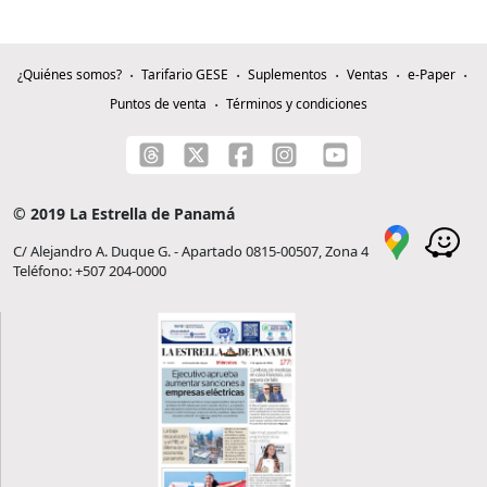
¿Quiénes somos?
Tarifario GESE
Suplementos
Ventas
e-Paper
Puntos de venta
Términos y condiciones
© 2019 La Estrella de Panamá
C/ Alejandro A. Duque G. - Apartado 0815-00507, Zona 4
Teléfono: +507 204-0000