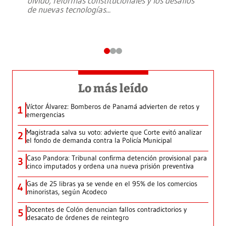
olvido, reformas constitucionales y los desafíos
de nuevas tecnologías
...
Lo más leído
Víctor Álvarez: Bomberos de Panamá advierten de retos y
1
emergencias
Magistrada salva su voto: advierte que Corte evitó analizar
2
el fondo de demanda contra la Policía Municipal
Caso Pandora: Tribunal confirma detención provisional para
3
cinco imputados y ordena una nueva prisión preventiva
Gas de 25 libras ya se vende en el 95% de los comercios
4
minoristas, según Acodeco
Docentes de Colón denuncian fallos contradictorios y
5
desacato de órdenes de reintegro