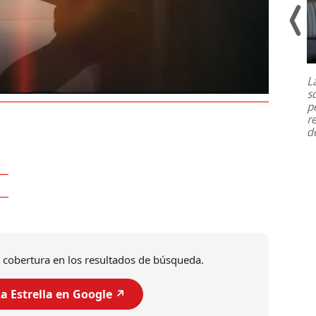
Un fuerte terremoto de magnitud
7,1 se registró este martes 28 de
julio en la prefectura de Kumamoto,
L
al sur de Japón, provocando una
s
emergencia de gran
...
p
r
d
 cobertura en los resultados de búsqueda.
a Estrella en Google ↗️