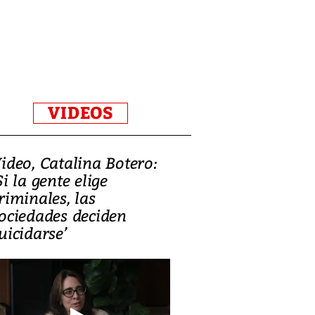
VIDEOS
ideo, Catalina Botero:
Video: Lula la
Si la gente elige
candidatura 
riminales, las
promesas de i
ociedades deciden
en defensa, ed
uicidarse’
tierras raras