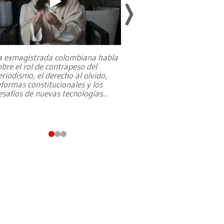
a exmagistrada colombiana habla
Entre recuerdos y es
obre el rol de contrapeso del
referencias hacia sus
eriodismo, el derecho al olvido,
presidente de Brasil,
eformas constitucionales y los
da Silva, oficializó 
esafíos de nuevas tecnologías
...
candidatura
...