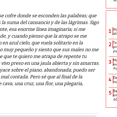
se cofre donde se esconden las palabras; que
 la suma del cansancio y de las lágrimas. Sigo
nte, esa enorme línea imaginaria; si me
Al
1
al
de, y cuando pienso que la atrapo se me
n azul cielo, que vuela solitario en la
Te
2
pr
ndo muy pequeño y siento que sus males no me
p
te que te quiero me atrapa de repente tu
Ma
3
vivo preso en una jaula abierta y sin amarras.
ev
Po
 yace sobre el piano, abandonada; puedo ser
mal contada. Pero sé que al final de la
De
4
no
 cava, una cruz, una flor, una plegaria,
Ba
5
em
dó