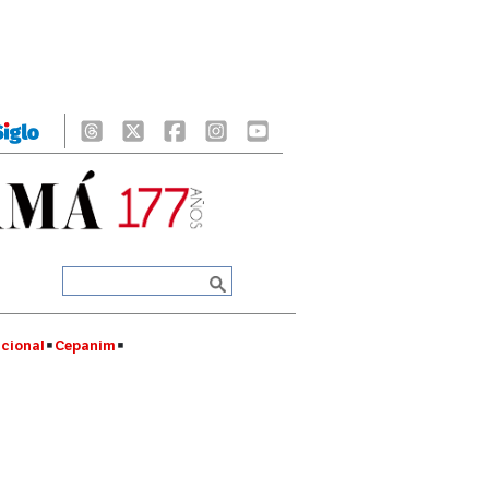
cional
Cepanim