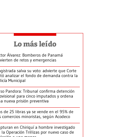
Lo más leído
ctor Álvarez: Bomberos de Panamá
vierten de retos y emergencias
gistrada salva su voto: advierte que Corte
itó analizar el fondo de demanda contra la
licía Municipal
so Pandora: Tribunal confirma detención
ovisional para cinco imputados y ordena
a nueva prisión preventiva
s de 25 libras ya se vende en el 95% de
s comercios minoristas, según Acodeco
pturan en Chiriquí a hombre investigado
 la Operación Trillizas por nuevo caso de
olación a una menor