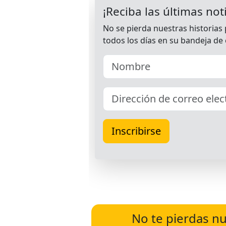
No te pierdas nu