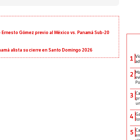
 de Ernesto Gómez previo al México vs. Panamá Sub-20
anamá alista su cierre en Santo Domingo 2026
Ví
1
ad
Ma
2
ev
Po
Ca
3
pr
un
Ga
4
lo
Ca
5
en
vi