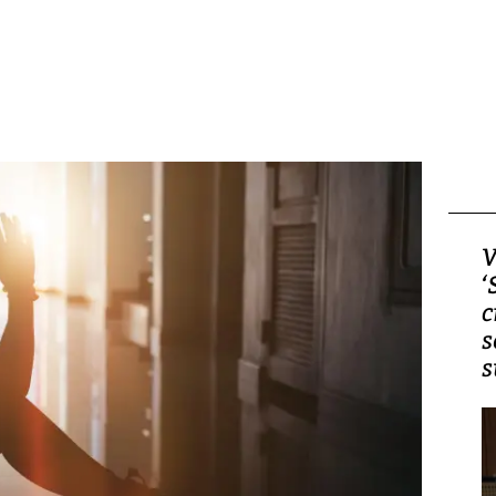
Video, Japón: Terremoto
V
deja heridos y graves
‘
daños en Kumamoto
c
s
s