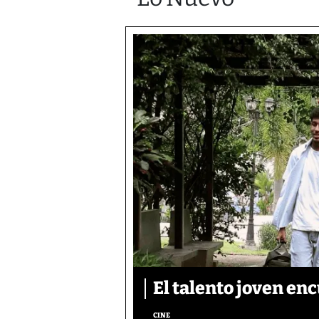
El talento joven enc
CINE