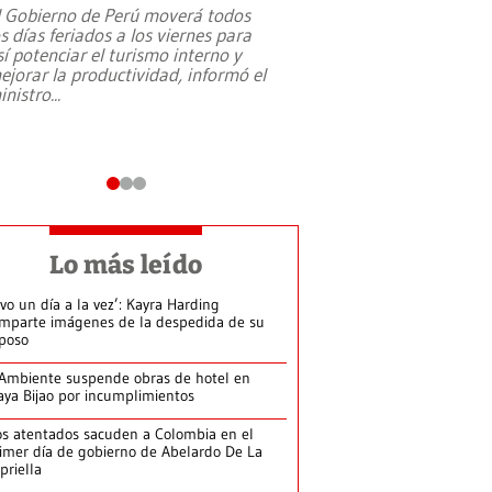
l Gobierno de Perú moverá todos
os días feriados a los viernes para
La exmagistrada co
sí potenciar el turismo interno y
sobre el rol de contr
ejorar la productividad, informó el
periodismo, el derech
inistro
...
reformas constitucio
desafíos de nuevas t
Lo más leído
ivo un día a la vez’: Kayra Harding
mparte imágenes de la despedida de su
poso
Ambiente suspende obras de hotel en
aya Bijao por incumplimientos
s atentados sacuden a Colombia en el
imer día de gobierno de Abelardo De La
priella