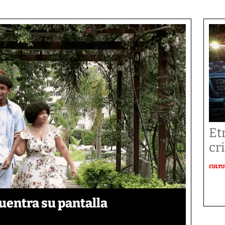
Et
cr
CULT
uentra su pantalla​