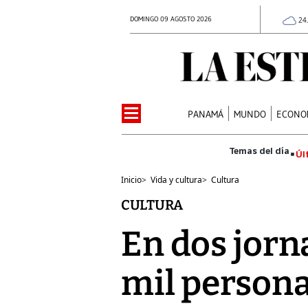
DOMINGO 09 AGOSTO 2026
24
PANAMÁ
MUNDO
ECONO
Úl
Inicio
>
Vida y cultura
>
Cultura
CULTURA
En dos jorn
mil persona