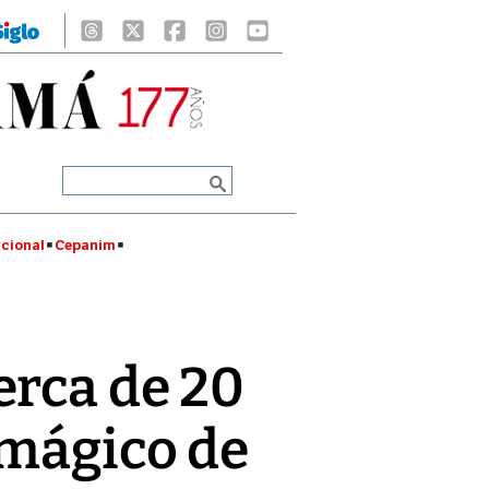
cional
Cepanim
erca de 20
 mágico de