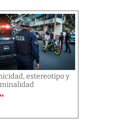
nicidad, estereotipo y
iminalidad
URA