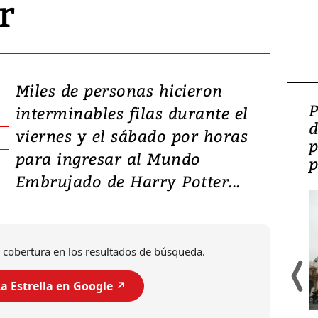
r
Miles de personas hicieron
Video: Lula lanza su
P
interminables filas durante el
candidatura con
d
viernes y el sábado por horas
promesas de inversión
p
para ingresar al Mundo
en defensa, educación y
p
Embrujado de Harry Potter...
tierras raras
 cobertura en los resultados de búsqueda.
a Estrella en Google ↗️