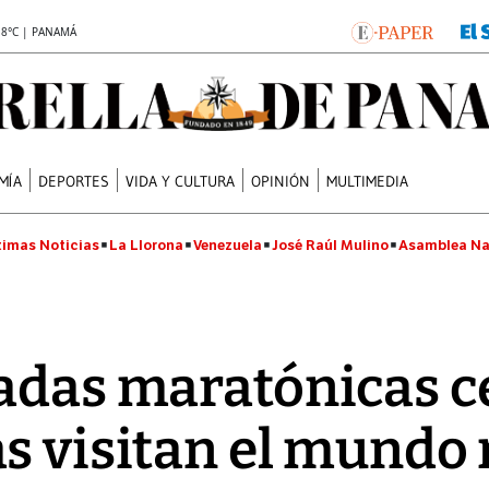
.8°C | PANAMÁ
MÍA
DEPORTES
VIDA Y CULTURA
OPINIÓN
MULTIMEDIA
timas Noticias
La Llorona
Venezuela
José Raúl Mulino
Asamblea Na
adas maratónicas c
s visitan el mundo