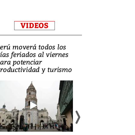
VIDEOS
erú moverá todos los
Video, Catalin
ías feriados al viernes
‘Si la gente el
ara potenciar
criminales, la
roductividad y turismo
sociedades de
suicidarse’