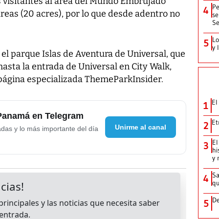
s visitantes al área del Mundo Embrujado
Pe
4
reas (20 acres), por lo que desde adentro no
se
Se
Lo
5
y 
e el parque Islas de Aventura de Universal, que
hasta la entrada de Universal en City Walk,
a página especializada ThemeParkInsider.
El
1
 Panamá en Telegram
Et
2
Unirme al canal
adas y lo más importante del día
El
3
hi
y 
Sa
4
qu
De
5