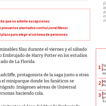
E
l
Entre recuerdos y escuetas
a
referencias hacia sus adversarios, el
m
presidente de Brasil, Luiz Inácio Lula
m
ntía que no admite excepciones
da Silva, oficializó este domingo su
candidatura
...
on presuntos atentados contra Lionel Messi
l plazo para elegir el sistema de pensiones
minables filas durante el viernes y el sábado
o Embrujado de Harry Potter en los estudios
tado de La Florida.
‘V
1
co
es
adcliffe, protagonista de la saga junto a otras
n el miniparque donde los fanáticos se
Mi
2
Pl
tógrafo. Imágenes aéreas de Universal
ersonas haciendo cola.
Do
3
pr
Es