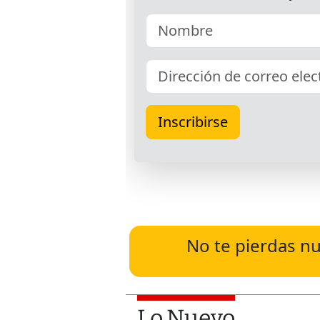
No te pierdas nu
Lo Nuevo