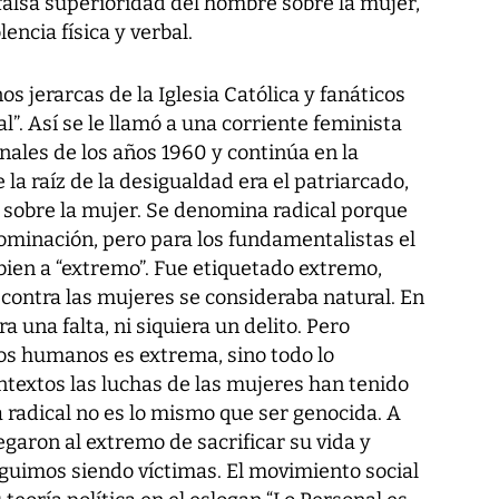
falsa superioridad del hombre sobre la mujer,
encia física y verbal.
os jerarcas de la Iglesia Católica y fanáticos
al”. Así se le llamó a una corriente feminista
nales de los años 1960 y continúa en la
la raíz de la desigualdad era el patriarcado,
n sobre la mujer. Se denomina radical porque
dominación, pero para los fundamentalistas el
 bien a “extremo”. Fue etiquetado extremo,
 contra las mujeres se consideraba natural. En
 una falta, ni siquiera un delito. Pero
os humanos es extrema, sino todo lo
ntextos las luchas de las mujeres han tenido
a radical no es lo mismo que ser genocida. A
garon al extremo de sacrificar su vida y
eguimos siendo víctimas. El movimiento social