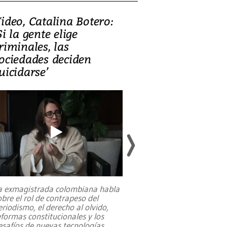
ideo, Catalina Botero:
Video: Lula la
Si la gente elige
candidatura 
riminales, las
promesas de i
ociedades deciden
en defensa, ed
uicidarse’
tierras raras
a exmagistrada colombiana habla
Entre recuerdos y es
obre el rol de contrapeso del
referencias hacia sus
eriodismo, el derecho al olvido,
presidente de Brasil,
eformas constitucionales y los
da Silva, oficializó 
esafíos de nuevas tecnologías
...
candidatura
...