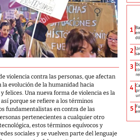
Ba
1
em
dó
Un
2
sa
Do
3
co
re
e violencia contra las personas, que afectan
 la evolución de la humanidad hacia
Ca
4
pr
y felices. Una nueva forma de violencia es la
un
 así porque se refiere a los términos
Fu
5
s fundamentalistas en contra de las
em
personas pertenecientes a cualquier otro
tecnológica, estos términos equívocos y
redes sociales y se vuelven parte del lenguaje