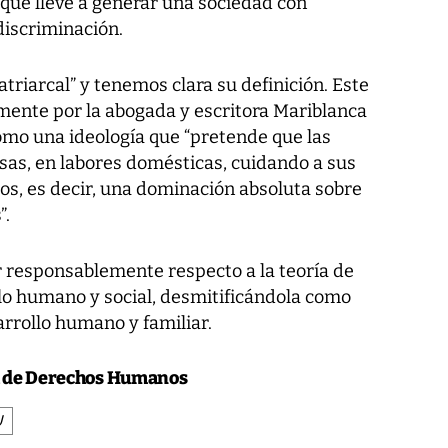
n que lleve a generar una sociedad con
discriminación.
patriarcal” y tenemos clara su definición. Este
ente por la abogada y escritora Mariblanca
como una ideología que “pretende que las
as, en labores domésticas, cuidando a sus
jos, es decir, una dominación absoluta sobre
”.
ar responsablemente respecto a la teoría de
llo humano y social, desmitificándola como
arrollo humano y familiar.
ra de Derechos Humanos
U