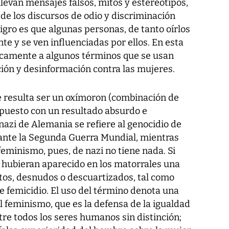
levan mensajes falsos, mitos y estereotipos,
de los discursos de odio y discriminación
ligro es que algunas personas, de tanto oírlos
te y se ven influenciadas por ellos. En esta
ficamente a algunos términos que se usan
ón y desinformación contra las mujeres.
ue resulta ser un oxímoron (combinación de
opuesto con un resultado absurdo e
nazi de Alemania se refiere al genocidio de
rante la Segunda Guerra Mundial, mientras
feminismo, pues, de nazi no tiene nada. Si
a hubieran aparecido en los matorrales una
os, desnudos o descuartizados, tal como
e femicidio. El uso del término denota una
el feminismo, que es la defensa de la igualdad
re todos los seres humanos sin distinción;