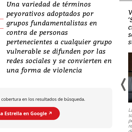
Una variedad de términos
Video, Japón: Terremoto
V
peyorativos adoptados por
deja heridos y graves
‘
grupos fundamentalistas en
daños en Kumamoto
c
contra de personas
s
pertenecientes a cualquier grupo
s
vulnerable se difunden por las
redes sociales y se convierten en
una forma de violencia
Un fuerte terremoto de magnitud
 cobertura en los resultados de búsqueda.
7,1 se registró este martes 28 de
julio en la prefectura de Kumamoto,
L
al sur de Japón, provocando una
a Estrella en Google ↗️
s
emergencia de gran
...
p
r
d