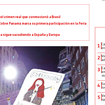
en el crimen real que conmocionó a Brasil
Cobre Panamá marca su primera participación en la Feria
ta sigue sacudiendo a España y Europa
Ca
1
en
Ví
2
ad
Ca
3
en
vi
Ga
4
lo
Ve
5
op