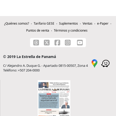
¿Quiénes somos?
Tarifario GESE
Suplementos
Ventas
e-Paper
Puntos de venta
Términos y condiciones
© 2019 La Estrella de Panamá
C/ Alejandro A. Duque G. - Apartado 0815-00507, Zona 4
Teléfono: +507 204-0000