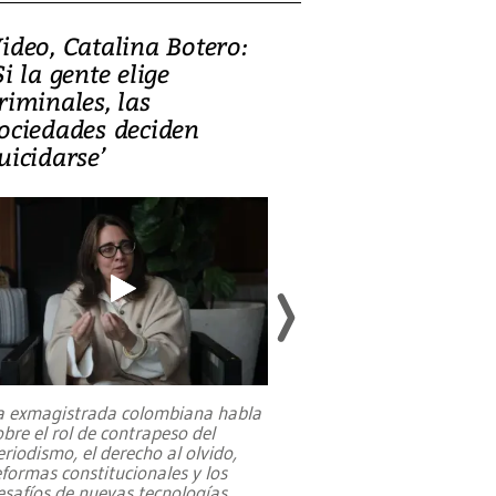
ideo, Catalina Botero:
Video: Lula la
Si la gente elige
candidatura 
riminales, las
promesas de i
ociedades deciden
en defensa, ed
uicidarse’
tierras raras
a exmagistrada colombiana habla
Entre recuerdos y es
obre el rol de contrapeso del
referencias hacia sus
eriodismo, el derecho al olvido,
presidente de Brasil,
eformas constitucionales y los
da Silva, oficializó 
esafíos de nuevas tecnologías
...
candidatura
...