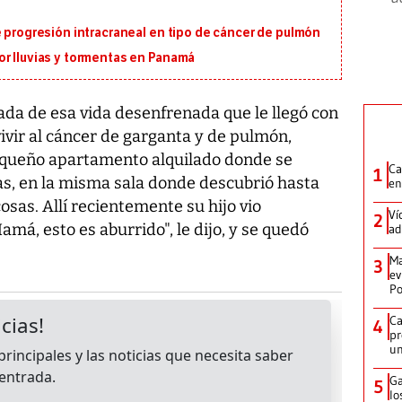
e progresión intracraneal en tipo de cáncer de pulmón
or lluvias y tormentas en Panamá
jada de esa vida desenfrenada que le llegó con
vir al cáncer de garganta y de pulmón,
pequeño apartamento alquilado donde se
Ca
1
las, en la misma sala donde descubrió hasta
en
sas. Allí recientemente su hijo vio
Ví
2
á, esto es aburrido", le dijo, y se quedó
ad
Ma
3
ev
Po
Ca
4
pr
un
Ga
5
lo