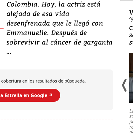
Colombia. Hoy, la actriz está
Video, Japón: Terremoto
V
alejada de esa vida
deja heridos y graves
‘
desenfrenada que le llegó con
daños en Kumamoto
c
Emmanuelle. Después de
s
sobrevivir al cáncer de garganta
s
...
 cobertura en los resultados de búsqueda.
a Estrella en Google ↗️
Un fuerte terremoto de magnitud
7,1 se registró este martes 28 de
julio en la prefectura de Kumamoto,
L
al sur de Japón, provocando una
s
emergencia de gran
...
p
r
d