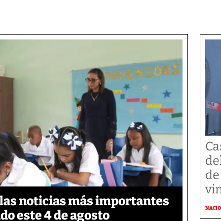
Ca
de
de
vi
 las noticias más importantes
NACI
do este 4 de agosto