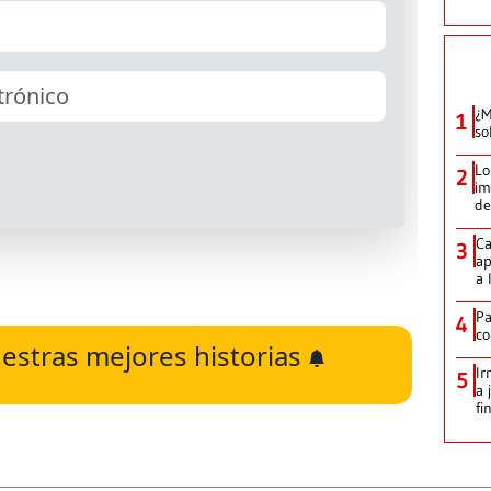
¿M
1
so
Lo
2
im
de
Ca
3
ap
a 
Pa
4
co
estras mejores historias
Ir
5
a 
fi