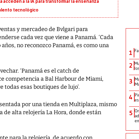
á acceden a la IA para transformar la enseñanza
alento tecnológico
ventas y mercadeo de Bvlgari para
enderse cada vez que viene a Panamá. ‘Cada
o años, no reconozco Panamá, es como una
Fa
1
Mu
2
lo
vechar. ‘Panamá es el catch de
ce competencia a Bal Harbour de Miami,
Mu
3
Mu
re todas esas boutiques de lujo’.
Pi
4
es
sentada por una tienda en Multiplaza, mismo
Or
a de alta relojería La Hora, donde están
5
ad
en
te para la relojería, de acuerdo con