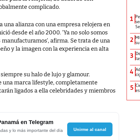
lobalmente complicado.
Pe
1
se
a una alianza con una empresa relojera en
Se
nició desde el año 2000. ‘Ya no solo somos
MI
2
s manufacturamos’, afirma. Se trata de una
su
seño y la imagen con la experiencia en alta
De
3
la
Ad
4
siempre su halo de lujo y glamour.
ci
e una marca lifestyle, completamente
Ci
5
tarán ligados a ella celebridades y miembros
es
 Panamá en Telegram
Unirme al canal
adas y lo más importante del día