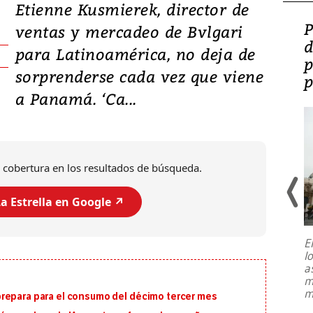
Etienne Kusmierek, director de
Video: Lula lanza su
P
ventas y mercadeo de Bvlgari
candidatura con
d
para Latinoamérica, no deja de
promesas de inversión
p
sorprenderse cada vez que viene
en defensa, educación y
p
a Panamá. ‘Ca...
tierras raras
 cobertura en los resultados de búsqueda.
a Estrella en Google ↗️
E
l
Entre recuerdos y escuetas
a
referencias hacia sus adversarios, el
m
presidente de Brasil, Luiz Inácio Lula
m
repara para el consumo del décimo tercer mes
da Silva, oficializó este domingo su
candidatura
...