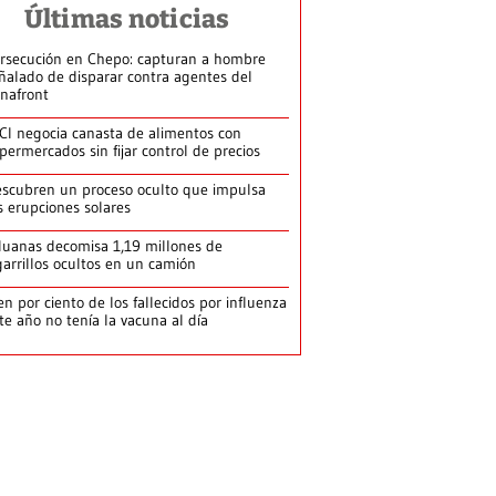
Últimas noticias
rsecución en Chepo: capturan a hombre
ñalado de disparar contra agentes del
nafront
CI negocia canasta de alimentos con
permercados sin fijar control de precios
scubren un proceso oculto que impulsa
s erupciones solares
uanas decomisa 1,19 millones de
garrillos ocultos en un camión
en por ciento de los fallecidos por influenza
te año no tenía la vacuna al día