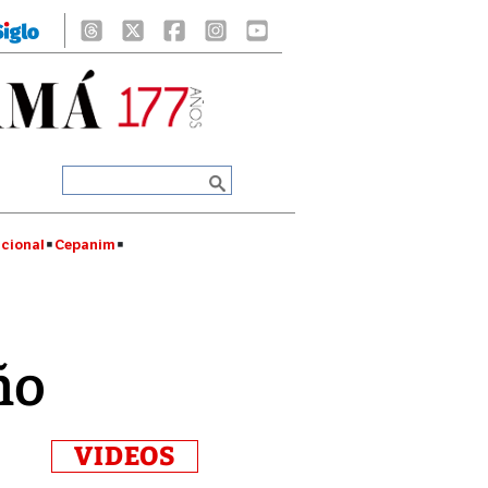
cional
Cepanim
ño
VIDEOS