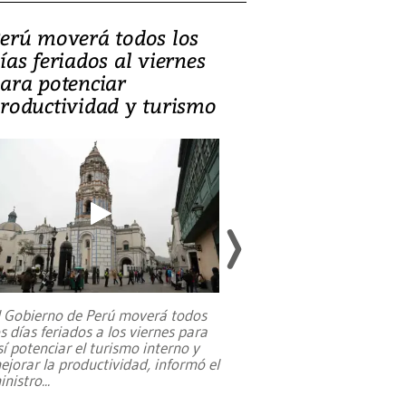
erú moverá todos los
Video, Catalin
ías feriados al viernes
‘Si la gente el
ara potenciar
criminales, la
roductividad y turismo
sociedades de
suicidarse’
l Gobierno de Perú moverá todos
os días feriados a los viernes para
La exmagistrada co
sí potenciar el turismo interno y
sobre el rol de contr
ejorar la productividad, informó el
periodismo, el derech
inistro
...
reformas constitucio
desafíos de nuevas t