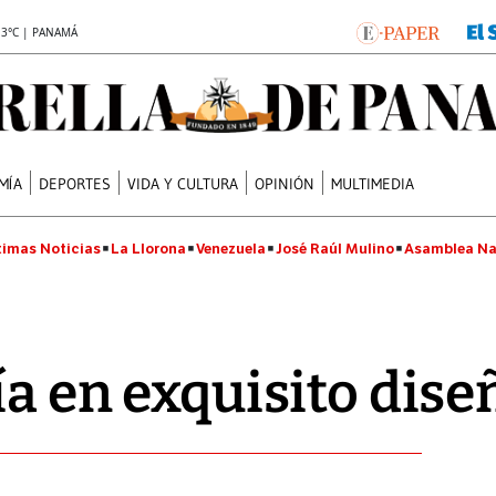
.3°C | PANAMÁ
MÍA
DEPORTES
VIDA Y CULTURA
OPINIÓN
MULTIMEDIA
timas Noticias
La Llorona
Venezuela
José Raúl Mulino
Asamblea Na
ía en exquisito dise