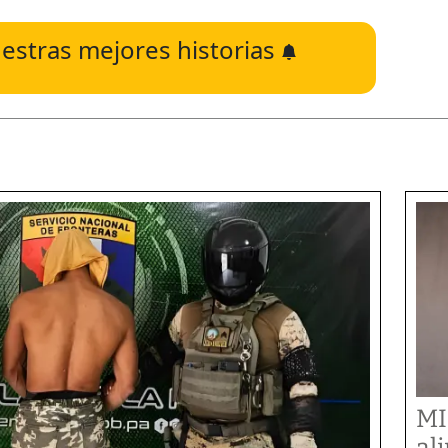
estras mejores historias
MI
al