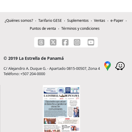
¿Quiénes somos?
Tarifario GESE
Suplementos
Ventas
e-Paper
Puntos de venta
Términos y condiciones
© 2019 La Estrella de Panamá
C/ Alejandro A. Duque G. - Apartado 0815-00507, Zona 4
Teléfono: +507 204-0000