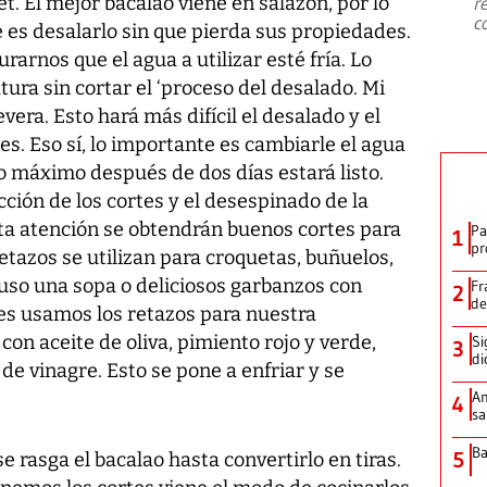
t. El mejor bacalao viene en salazón, por lo
r
c
 es desalarlo sin que pierda sus propiedades.
arnos que el agua a utilizar esté fría. Lo
ura sin cortar el ‘proceso del desalado. Mi
vera. Esto hará más difícil el desalado y el
s. Eso sí, lo importante es cambiarle el agua
o máximo después de dos días estará listo.
cción de los cortes y el desespinado de la
sta atención se obtendrán buenos cortes para
Pa
1
pr
etazos se utilizan para croquetas, buñuelos,
cluso una sopa o deliciosos garbanzos con
Fr
2
d
nes usamos los retazos para nuestra
on aceite de oliva, pimiento rojo y verde,
Si
3
di
 de vinagre. Esto se pone a enfriar y se
An
4
sa
Ba
5
se rasga el bacalao hasta convertirlo en tiras.