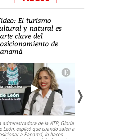
ideo: El turismo
Zambia: el de
ultural y natural es
equilibrar la 
arte clave del
mineral, la c
osicionamiento de
y la salud púb
Panamá
a administradora de la ATP, Gloria
e León, explicó que cuando salen a
osicionar a Panamá, lo hacen