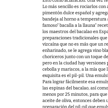
Esto como aclaración. Una vez te
Lo más sencillo es rociarlos con 
pimentón dulce español y agrega
bandeja al horno a temperatura 
famoso” bacalla a la llauna” rece
los maestros del bacalao en Espa
preparaciones tradicionales que
vizcaína que no es más que un re
enharinado, se le agrega vino bl
choriceros junto con un toque de 
pero en la ciudad hay versiones 
cebolla y mariscos, a la mía que 
exquisita es el pil-pil. Una emuls
Para lograr fácilmente esa emuls
las espinas del bacalao, así como l
menos por 25 minutos, para que 
aceite de oliva, entonces deben 
preparación del pil-pil que emul