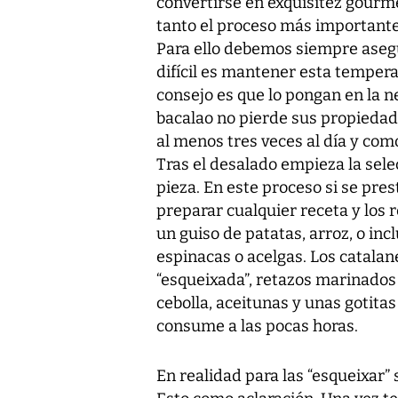
convertirse en exquisitez gourme
tanto el proceso más importante
Para ello debemos siempre asegur
difícil es mantener esta temperat
consejo es que lo pongan en la ne
bacalao no pierde sus propiedade
al menos tres veces al día y com
Tras el desalado empieza la sele
pieza. En este proceso si se pre
preparar cualquier receta y los r
un guiso de patatas, arroz, o in
espinacas o acelgas. Los catala
“esqueixada”, retazos marinados c
cebolla, aceitunas y unas gotitas
consume a las pocas horas.
En realidad para las “esqueixar” 