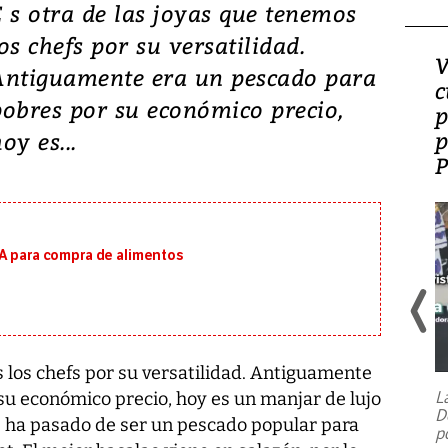
E s otra de las joyas que tenemos
os chefs por su versatilidad.
¿Es la ‘zambianización’
V
Antiguamente era un pescado para
el modelo que Panamá
c
pobres por su económico precio,
perdió?
p
p
oy es...
MA para compra de alimentos
s los chefs por su versatilidad. Antiguamente
L
su económico precio, hoy es un manjar de lujo
D
os ha pasado de ser un pescado popular para
p