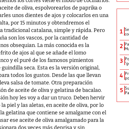
nemos los cortes viene el modo de cocinarlos.
aceite de oliva, espolvorearlos de paprika o
rles unos dientes de ajos y colocarlos en una
alta, por 15 minutos y obtendremos el
Se
ta tradicional catalana, simple y rápida. Pero
1
co
ña son los vascos, por la cantidad de
Pa
 nos obsequian. La más conocida es la
2
Mu
frito de ajos al que se añade el lomo
Po
anco y el puré de los famosos pimientos
3
‘g
guindilla seca. Esta es la versión original,
Pr
para todos los gustos. Desde las que llevan
4
po
lleva salsa de tomate. Otra preparación
Su
5
ión de aceite de oliva y gelatina de bacalao.
P
ión hoy les voy a dar un truco. Deben hervir
a piel y las aletas, en aceite de oliva, por lo
la gelatina que contiene se amalgame con el
usar ese aceite de oliva amalgamado para la
sionara dos veces más deprisa y sin