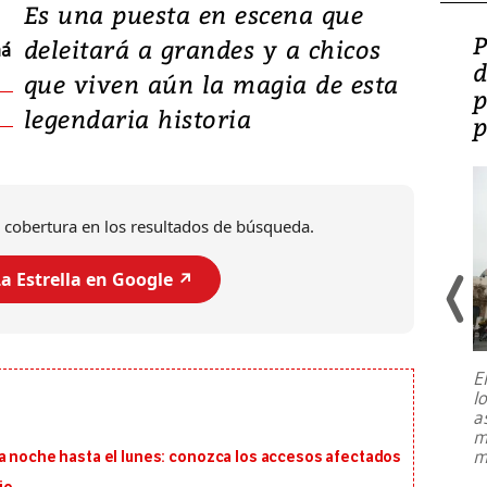
Es una puesta en escena que
Video: Lula lanza su
P
deleitará a grandes y a chicos
má
candidatura con
d
que viven aún la magia de esta
promesas de inversión
p
legendaria historia
en defensa, educación y
p
tierras raras
 cobertura en los resultados de búsqueda.
a Estrella en Google ↗️
E
l
Entre recuerdos y escuetas
a
referencias hacia sus adversarios, el
m
presidente de Brasil, Luiz Inácio Lula
m
ta noche hasta el lunes: conozca los accesos afectados
da Silva, oficializó este domingo su
candidatura
...