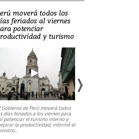
erú moverá todos los
Video, Catalin
ías feriados al viernes
‘Si la gente el
ara potenciar
criminales, la
roductividad y turismo
sociedades de
suicidarse’
l Gobierno de Perú moverá todos
os días feriados a los viernes para
La exmagistrada co
sí potenciar el turismo interno y
sobre el rol de contr
ejorar la productividad, informó el
periodismo, el derech
inistro
...
reformas constitucio
desafíos de nuevas t