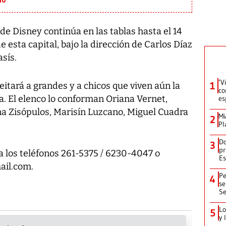
io
de Disney continúa en las tablas hasta el 14
de esta capital, bajo la dirección de Carlos Díaz
asís.
‘V
1
itará a grandes y a chicos que viven aún la
co
a. El elenco lo conforman Oriana Vernet,
es
ena Zisópulos, Marisín Luzcano, Miguel Cuadra
Mi
2
Pl
Do
3
pr
a los teléfonos 261-5375 / 6230-4047 o
Es
ail.com.
Pe
4
se
Se
Lo
5
y 