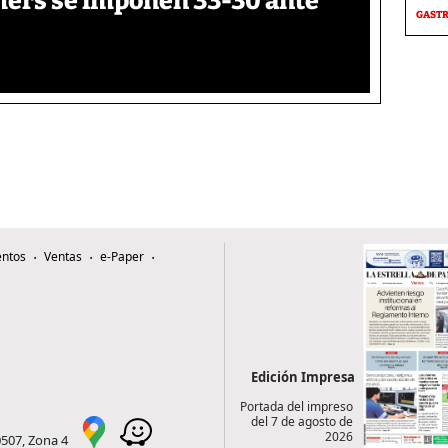
thers se imponen 33-30 ante
GAST
ntos
Ventas
e-Paper
Edición Impresa
Portada del impreso
del 7 de agosto de
2026
0507, Zona 4