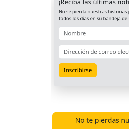
No te pierdas nu