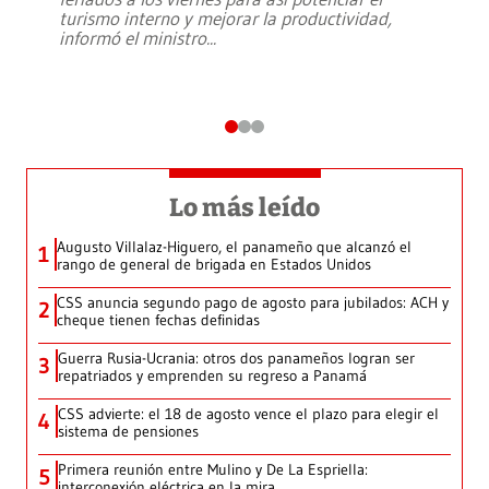
turismo interno y mejorar la productividad,
informó el ministro
...
Lo más leído
Augusto Villalaz-Higuero, el panameño que alcanzó el
1
rango de general de brigada en Estados Unidos
CSS anuncia segundo pago de agosto para jubilados: ACH y
2
cheque tienen fechas definidas
Guerra Rusia-Ucrania: otros dos panameños logran ser
3
repatriados y emprenden su regreso a Panamá
CSS advierte: el 18 de agosto vence el plazo para elegir el
4
sistema de pensiones
Primera reunión entre Mulino y De La Espriella:
5
interconexión eléctrica en la mira