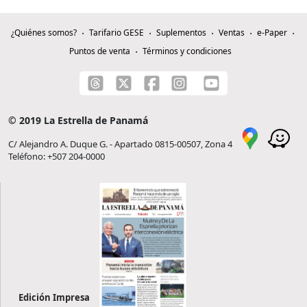
¿Quiénes somos?
Tarifario GESE
Suplementos
Ventas
e-Paper
Puntos de venta
Términos y condiciones
© 2019 La Estrella de Panamá
C/ Alejandro A. Duque G. - Apartado 0815-00507, Zona 4
Teléfono: +507 204-0000
Edición Impresa