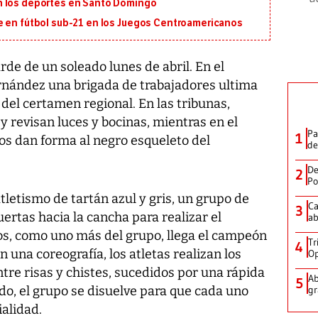
n los deportes en Santo Domingo
e en fútbol sub-21 en los Juegos Centroamericanos
arde de un soleado lunes de abril. En el
nández una brigada de trabajadores ultima
 del certamen regional. En las tribunas,
y revisan luces y bocinas, mientras en el
Pa
1
ros dan forma al negro esqueleto del
de
De
2
Po
tletismo de tartán azul y gris, un grupo de
Ca
3
ertas hacia la cancha para realizar el
ab
los, como uno más del grupo, llega el campeón
Tr
4
 una coreografía, los atletas realizan los
Op
re risas y chistes, sucedidos por una rápida
Ab
5
do, el grupo se disuelve para que cada uno
gr
alidad.