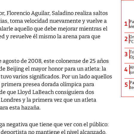
, Florencio Aguilar, Saladino realiza saltos
cias, toma velocidad nuevamente y vuelve a
Pa
1
vi
ñalarle aquello que debe mejorar mientras el
ed y revuelve él mismo la arena para que
On
2
°C
Tr
3
Op
e agosto de 2008, este colonense de 25 años
Ah
de Beijing el mayor honor para un atleta: la
4
ju
tuvo varios significados. Por un lado aquellos
Pa
a primera presea dorada olímpica para
5
te
de que Lloyd LaBeach consiguiera dos
 Londres y la primera vez que un atleta
ara esta hazaña.
 negativa que tiene que ver con el público:
el deportista no mantiene el nivel alcanzado.