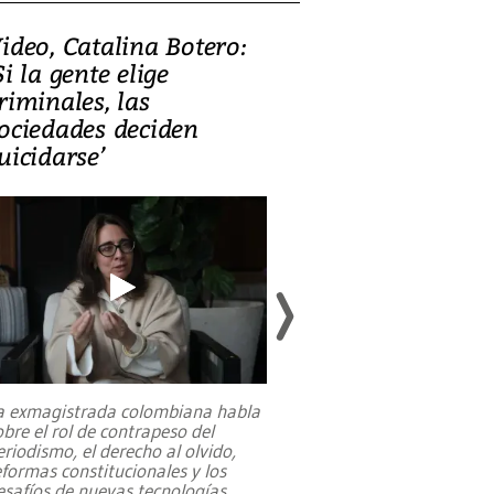
ideo, Catalina Botero:
Video: Lula la
Si la gente elige
candidatura 
riminales, las
promesas de i
ociedades deciden
en defensa, ed
uicidarse’
tierras raras
a exmagistrada colombiana habla
Entre recuerdos y es
obre el rol de contrapeso del
referencias hacia sus
eriodismo, el derecho al olvido,
presidente de Brasil,
eformas constitucionales y los
da Silva, oficializó 
esafíos de nuevas tecnologías
...
candidatura
...