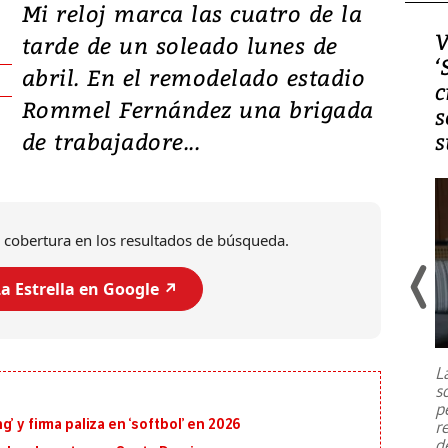
Mi reloj marca las cuatro de la
Video, Japón: Terremoto
V
tarde de un soleado lunes de
deja heridos y graves
‘
abril. En el remodelado estadio
daños en Kumamoto
c
Rommel Fernández una brigada
s
de trabajadore...
s
 cobertura en los resultados de búsqueda.
a Estrella en Google ↗️
Un fuerte terremoto de magnitud
7,1 se registró este martes 28 de
julio en la prefectura de Kumamoto,
L
al sur de Japón, provocando una
s
emergencia de gran
...
p
’ y firma paliza en ‘softbol’ en 2026
r
d