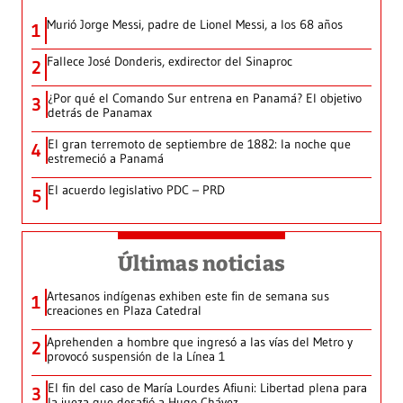
Murió Jorge Messi, padre de Lionel Messi, a los 68 años
1
Fallece José Donderis, exdirector del Sinaproc
2
¿Por qué el Comando Sur entrena en Panamá? El objetivo
3
detrás de Panamax
El gran terremoto de septiembre de 1882: la noche que
4
estremeció a Panamá
El acuerdo legislativo PDC – PRD
5
Últimas noticias
Artesanos indígenas exhiben este fin de semana sus
1
creaciones en Plaza Catedral
Aprehenden a hombre que ingresó a las vías del Metro y
2
provocó suspensión de la Línea 1
El fin del caso de María Lourdes Afiuni: Libertad plena para
3
la jueza que desafió a Hugo Chávez