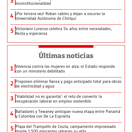
3
inconstitucionalidad
¡Por tercera vez! Roban cables y dejan a oscuras la
4
Universidad Autónoma de Chiriquí
Victoriano Lorenzo celebra 54 años entre necesidades,
5
fiesta y esperanza
Últimas noticias
Violencia contra las mujeres en alza: el Estado responde
1
con un ministerio debilitado
Proponen eliminar fianza y pago anticipado total para obras
2
de electricidad y agua
‘Viabilidad no es garantía’: el reto de convertir la
3
recuperación laboral en empleo sostenible
Balladares y Tewaney anticipan nueva etapa entre Panamá
4
y Colombia con De La Espriella
Playa del Trampolín de Ceuta, campamento improvisado
5
donde 1.500 migrantes rehacen su vida